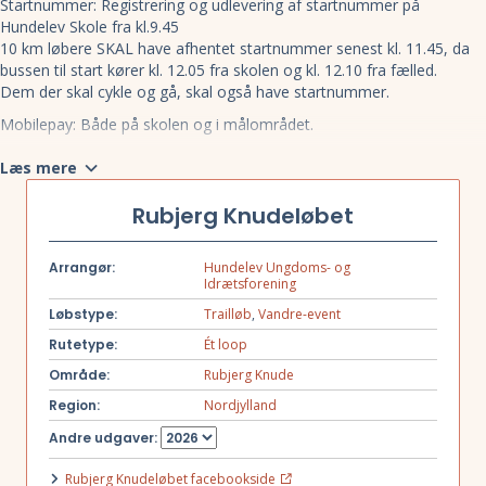
Startnummer: Registrering og udlevering af startnummer på
Hundelev Skole fra kl.9.45
10 km løbere SKAL have afhentet startnummer senest kl. 11.45, da
bussen til start kører kl. 12.05 fra skolen og kl. 12.10 fra fælled.
Dem der skal cykle og gå, skal også have startnummer.
Mobilepay: Både på skolen og i målområdet.
Omklædning, bad og baggage: Der er mulighed bad og omklædning
Læs mere
på skolen. Det tager 5 minutter at gå fra skolen til start. Mulighed for
bagageopbevaring – Ja, på pladsen i Fælleden inde bagved speaker.
Rubjerg Knudeløbet
Medalje og diplom: til alle, som er tilmeldt og gennemfører. Medaljen
er lavet af træ. Diplom udskrives fra nettet.
Arrangør:
Hundelev Ungdoms- og
Idrætsforening
Der er særlige stjernemedaljer, hvis du har løbet en stjernetid. Men
det er ikke nemt at løbe en stjernetid, hvilket det heller ikke skal
Løbstype:
Trailløb
,
Vandre-event
være. Der er guld, sølv og bronze. Det er aldersopdelt efter nationale
Rutetype:
Ét loop
standarder. Dog tidsjusteret pga. det svære terræn.
Område:
Rubjerg Knude
Forplejning: Efter løbet bestående af koldskål med vaniljeis, samt
pandekager fra spejderne.
Region:
Nordjylland
Depoter: Der er depoter for hver 4-5 km hele vejen rundt. Der vil
Andre udgaver:
være vand, cola, saft, frugt og snack
Rubjerg Knudeløbet facebookside