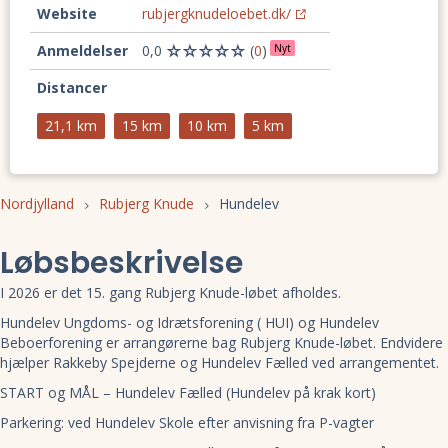
Website
rubjergknudeloebet.dk/
Anmeldelser
0,0
(
0
)
Nyt
Distancer
21,1 km
15 km
10 km
5 km
Nordjylland
Rubjerg Knude
Hundelev
Løbsbeskrivelse
I 2026 er det 15. gang Rubjerg Knude-løbet afholdes.
Hundelev Ungdoms- og Idrætsforening ( HUI) og Hundelev
Beboerforening er arrangørerne bag Rubjerg Knude-løbet. Endvidere
hjælper Rakkeby Spejderne og Hundelev Fælled ved arrangementet.
START og MÅL – Hundelev Fælled (Hundelev på krak kort)
Parkering: ved Hundelev Skole efter anvisning fra P-vagter