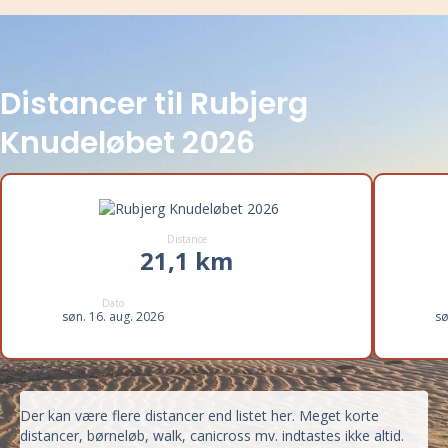
Distancer til Rubjerg
Knudeløbet 2026
Distance
21,1 km
Dato
søn. 16. aug. 2026
sø
Der kan være flere distancer end listet her. Meget korte
distancer, børneløb, walk, canicross mv. indtastes ikke altid.