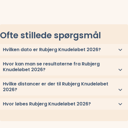
Ofte stillede spørgsmål
Hvilken dato er Rubjerg Knudeløbet 2026?
Rubjerg Knudeløbet 2026 løbes søndag 16. august 2026.
Hvor kan man se resultaterne fra Rubjerg
Knudeløbet 2026?
Se link til resultaterne eller
se alle vindere herover
.
Hvilke distancer er der til Rubjerg Knudeløbet
2026?
Til Rubjerg Knudeløbet 2026 løbes distancerne 21,1 km, 15 km,
Hvor løbes Rubjerg Knudeløbet 2026?
10 km, og 5 km
Rubjerg Knudeløbet 2026 løbes ved Hundelev, Sydjylland.
Stævnepladsen har adressen Vennebjergvej 26, 9480 Hundelev.
Se oppe under kort
eller få
rutevejledning med Google Maps
.