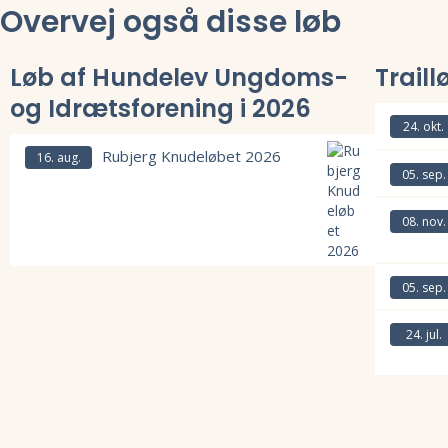
Overvej også disse løb
Løb af Hundelev Ungdoms-
Traill
og Idrætsforening i 2026
24. okt.
Rubjerg Knudeløbet 2026
Læs mere om
16. aug.
05. sep.
Læs mere om
08. nov.
Læs mere om
Læs mere om Rubjerg Knudeløbet 2026 og se tilmelding, deltagerliste
05. sep.
Læs mere om
24. jul.
Læs mere om