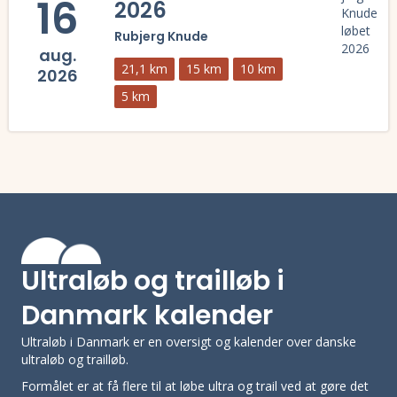
16
2026
Rubjerg Knude
aug.
21,1 km
15 km
10 km
2026
5 km
Læs mere om Rubjerg Knudeløbet 2026 og se tilmelding, deltagerliste
Ultraløb og trailløb i
Danmark kalender
Ultraløb i Danmark er en oversigt og kalender over danske
ultraløb og trailløb.
Formålet er at få flere til at løbe ultra og trail ved at gøre det