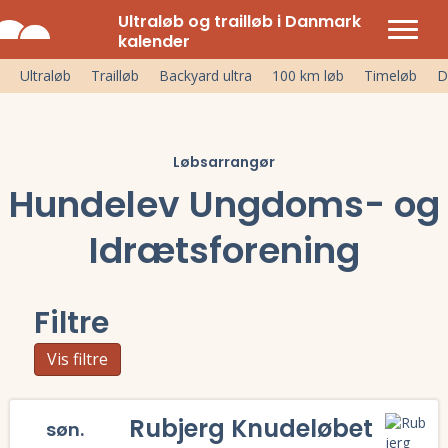
Ultraløb og trailløb i Danmark
kalender
Ultraløb
Trailløb
Backyard ultra
100 km løb
Timeløb
D
Løbsarrangør
Hundelev Ungdoms- og
Idrætsforening
Filtre
Vis filtre
Rubjerg Knudeløbet
søn.