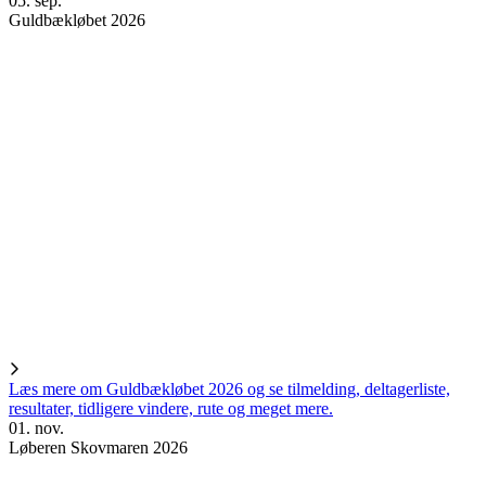
05. sep.
Guldbækløbet 2026
Læs mere om Guldbækløbet 2026 og se tilmelding, deltagerliste,
resultater, tidligere vindere, rute og meget mere.
01. nov.
Løberen Skovmaren 2026