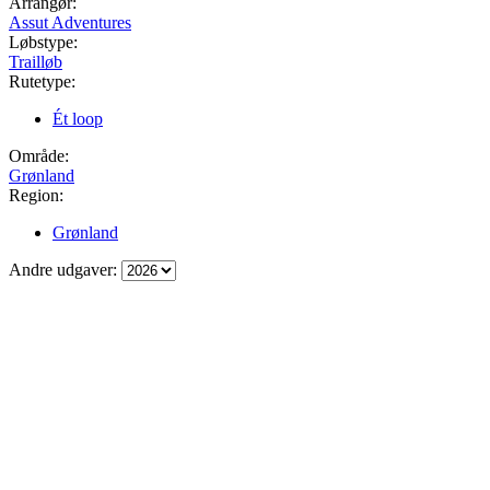
Arrangør:
Assut Adventures
Løbstype:
Trailløb
Rutetype:
Ét loop
Område:
Grønland
Region:
Grønland
Andre udgaver: