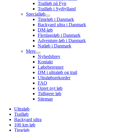
Trailløb på Fyn
Trailløb i Sydjylland
Specialløb
Timeløb i Danmark
Backyard ultra i Danmark
DM-løb
Flerdagsløb i Danmark
Adventure-løb i Danmark
Natløb i Danmark
Mere
Nyhedsbrev
Kontakt
Løbeberegner
DM i ultraløb og trail
Ultraløbsrekorder
FAQ
Opret nyt løb
Tidligere løb
Sitemap
Ultraløb
Trailløb
Backyard ultra
100 km løb
Timeløb