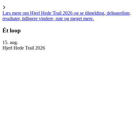
Læs mere om Hjerl Hede Trail 2026 og se tilmelding, deltagerliste,
resultater, tidligere vindere, rute og meget mere.
Ét loop
15. aug.
Hjerl Hede Trail 2026