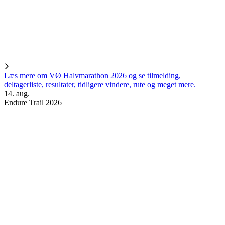
Læs mere om VØ Halvmarathon 2026 og se tilmelding,
deltagerliste, resultater, tidligere vindere, rute og meget mere.
14. aug.
Endure Trail 2026