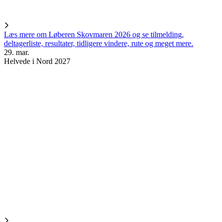
Læs mere om Løberen Skovmaren 2026 og se tilmelding,
deltagerliste, resultater, tidligere vindere, rute og meget mere.
29. mar.
Helvede i Nord 2027