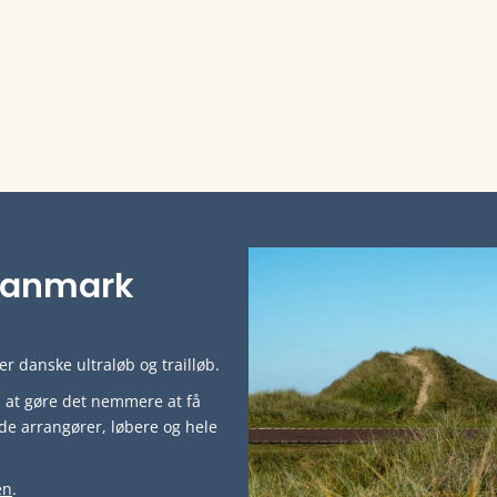
i Danmark
r danske ultraløb og trailløb.
ved at gøre det nemmere at få
de arrangører, løbere og hele
en
.