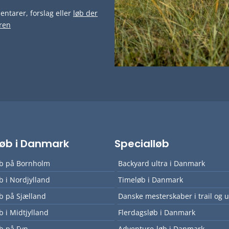
ntarer, forslag eller
løb der
ren
lløb i Danmark
Specialløb
øb på Bornholm
Backyard ultra i Danmark
øb i Nordjylland
Timeløb i Danmark
øb på Sjælland
Danske mesterskaber i trail og u
øb i Midtjylland
Flerdagsløb i Danmark
øb på Fyn
Adventure-løb i Danmark