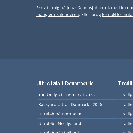
Skriv til mig på jonas@jonasjuhler.dk med komme
mangler i kalenderen
. Eller brug
kontaktformula
Ultraløb i Danmark
Trai
100 km løb i Danmark i 2026
Traill
Backyard Ultra i Danmark i 2026
Traill
Ultraløb på Bornholm
Traill
Ultraløb i Nordjylland
Traill
Ultraløb på Sjælland
Traill