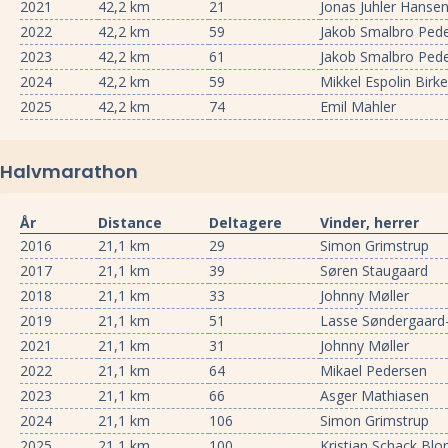
2021
42,2 km
21
Jonas Juhler Hanse
2022
42,2 km
59
Jakob Smalbro Ped
2023
42,2 km
61
Jakob Smalbro Ped
2024
42,2 km
59
Mikkel Espolin Birk
2025
42,2 km
74
Emil Mahler
Halvmarathon
År
Distance
Deltagere
Vinder, herrer
2016
21,1 km
29
Simon Grimstrup
2017
21,1 km
39
Søren Staugaard
2018
21,1 km
33
Johnny Møller
2019
21,1 km
51
Lasse Søndergaard
2021
21,1 km
31
Johnny Møller
2022
21,1 km
64
Mikael Pedersen
2023
21,1 km
66
Asger Mathiasen
2024
21,1 km
106
Simon Grimstrup
2025
21,1 km
100
Kristian Schack Bl