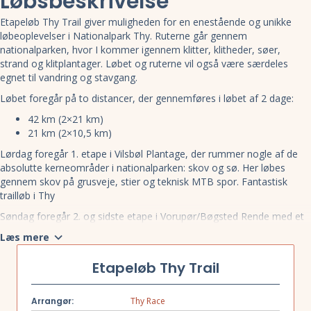
Løbsbeskrivelse
Etapeløb Thy Trail giver muligheden for en enestående og unikke
løbeoplevelser i Nationalpark Thy. Ruterne går gennem
nationalparken, hvor I kommer igennem klitter, klitheder, søer,
strand og klitplantager. Løbet og ruterne vil også være særdeles
egnet til vandring og stavgang.
Løbet foregår på to distancer, der gennemføres i løbet af 2 dage:
42 km (2×21 km)
21 km (2×10,5 km)
Lørdag foregår 1. etape i Vilsbøl Plantage, der rummer nogle af de
absolutte kerneområder i nationalparken: skov og sø. Her løbes
gennem skov på grusveje, stier og teknisk MTB spor. Fantastisk
trailløb i Thy
Søndag foregår 2. og sidste etape i Vorupør/Bøgsted Rende med et
kuperet og smukt terræn, der domineres af renden og de små
Læs mere
vindblæste og forkrøblede træer. Her løbes gennem klitheden,
vindblæst plantage og på stranden.
Etapeløb Thy Trail
Arrangør:
Thy Race