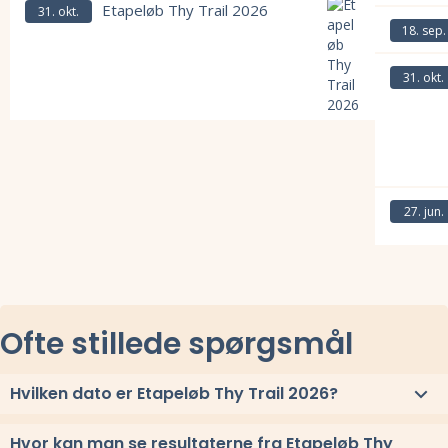
Etapeløb Thy Trail 2026
31. okt.
Læs mere om
18. sep.
Læs mere om
31. okt.
Læs mere om Etapeløb Thy Trail 2026 og se tilmelding, deltagerliste,
Læs mere om
27. jun.
Læs mere om
Ofte stillede spørgsmål
Hvilken dato er Etapeløb Thy Trail 2026?
Etapeløb Thy Trail 2026 løbes lørdag 31. oktober 2026.
Hvor kan man se resultaterne fra Etapeløb Thy