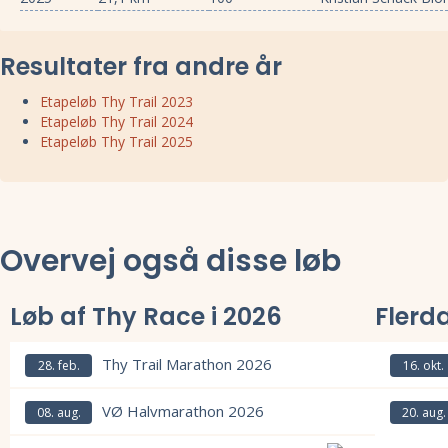
Resultater fra andre år
Etapeløb Thy Trail 2023
Etapeløb Thy Trail 2024
Etapeløb Thy Trail 2025
Overvej også disse løb
Løb af Thy Race i 2026
Flerd
Thy Trail Marathon 2026
28. feb.
16. okt.
Læs mere om Thy Trail Marathon 2026 og se tilmelding, deltagerliste
Læs mere om
VØ Halvmarathon 2026
08. aug.
20. aug.
Læs mere om VØ Halvmarathon 2026 og se tilmelding, deltagerliste, 