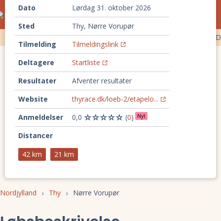
Dato
lørdag 31. oktober 2026
Ultraløb og trailløb i Danmark
kalender
Sted
Thy, Nørre Vorupør
Ultraløb
Trailløb
Backyard ultra
100 km løb
Timeløb
D
Tilmelding
Tilmeldingslink
Deltagere
Startliste
Resultater
Afventer resultater
Website
thyrace.dk/loeb-2/etapelo...
Anmeldelser
0,0
(
0
)
Nyt
Distancer
42 km
21 km
Nordjylland
Thy
Nørre Vorupør