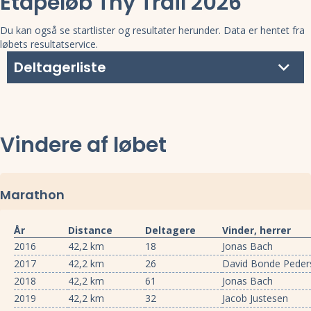
Etapeløb Thy Trail 2026
Du kan også se startlister og resultater herunder. Data er hentet fra
løbets resultatservice.
Deltagerliste
Vindere af løbet
Marathon
År
Distance
Deltagere
Vinder, herrer
2016
42,2 km
18
Jonas Bach
2017
42,2 km
26
David Bonde Peder
2018
42,2 km
61
Jonas Bach
2019
42,2 km
32
Jacob Justesen