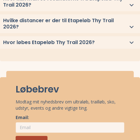
Trail 2026?
Se link til resultaterne eller
se alle vindere herover
.
Hvilke distancer er der til Etapeløb Thy Trail
2026?
Til Etapeløb Thy Trail 2026 løbes distancerne 42 km, og 21 km
Hvor løbes Etapeløb Thy Trail 2026?
Etapeløb Thy Trail 2026 løbes ved Nørre Vorupør, Nordjylland.
Stævnepladsen har adressen Vesterhavsgade 182, 7700 Nørre
Vorupør.
Se oppe under kort
eller få
rutevejledning med Google
Maps
.
Løbebrev
Modtag mit nyhedsbrev om ultraløb, trailløb, sko,
udstyr, events og andre vigtige ting.
Email: