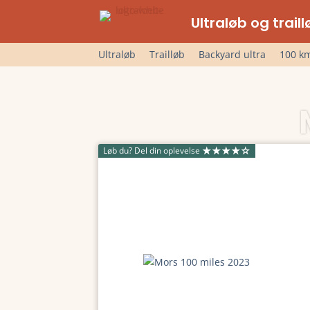
Ultraløb og trai
Ultraløb
Trailløb
Backyard ultra
100 km
Løb du? Del din oplevelse