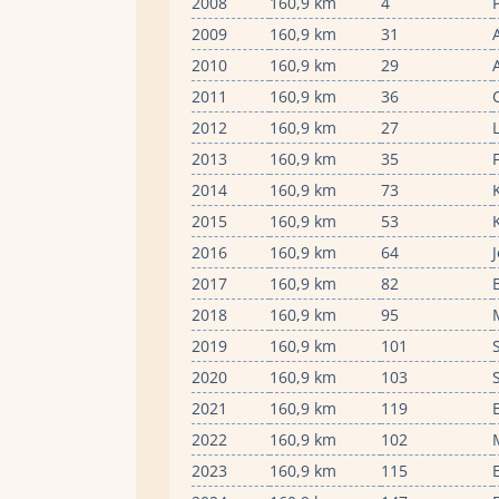
2008
160,9 km
4
2009
160,9 km
31
2010
160,9 km
29
2011
160,9 km
36
2012
160,9 km
27
2013
160,9 km
35
2014
160,9 km
73
2015
160,9 km
53
2016
160,9 km
64
2017
160,9 km
82
2018
160,9 km
95
2019
160,9 km
101
2020
160,9 km
103
2021
160,9 km
119
2022
160,9 km
102
2023
160,9 km
115