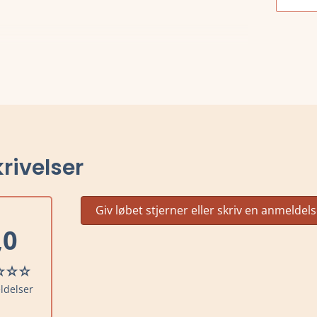
rivelser
Giv løbet stjerner eller skriv en anmeldel
,0
ldelser