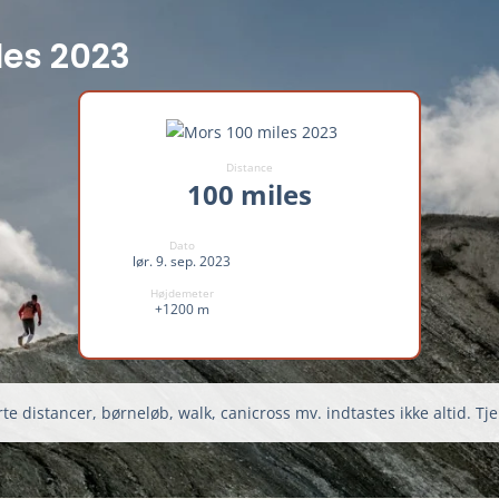
les 2023
Distance
100 miles
Dato
lør. 9. sep. 2023
Højdemeter
+1200 m
te distancer, børneløb, walk, canicross mv. indtastes ikke altid. Tje