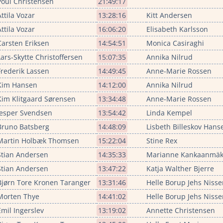
Poul Christensen
21:49:17
Attila Vozar
13:28:16
Kitt Andersen
Attila Vozar
16:06:20
Elisabeth Karlsson
Carsten Eriksen
14:54:51
Monica Casiraghi
Lars-Skytte Christoffersen
15:07:35
Annika Nilrud
Frederik Lassen
14:49:45
Anne-Marie Rossen
Kim Hansen
14:12:00
Annika Nilrud
Kim Klitgaard Sørensen
13:34:48
Anne-Marie Rossen
Jesper Svendsen
13:54:42
Linda Kempel
Bruno Batsberg
14:48:09
Lisbeth Billeskov Hans
Martin Holbæk Thomsen
15:22:04
Stine Rex
Stian Andersen
14:35:33
Marianne Kankaanmäk
Stian Andersen
13:47:22
Katja Walther Bjerre
Bjørn Tore Kronen Taranger
13:31:46
Helle Borup Jehs Nisse
Morten Thye
14:41:02
Helle Borup Jehs Nisse
Emil Ingerslev
13:19:02
Annette Christensen