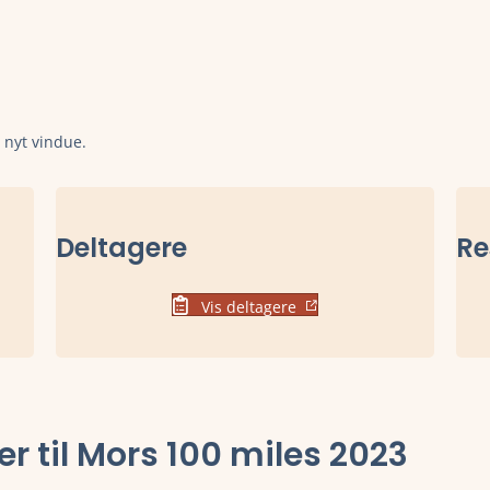
t nyt vindue.
Deltagere
Re
Vis deltagere
ter til Mors 100 miles 2023