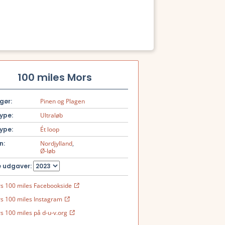
100 miles Mors
gør:
Pinen og Plagen
ype:
Ultraløb
ype:
Ét loop
n:
Nordjylland
,
Ø-løb
 udgaver:
s 100 miles Facebookside
s 100 miles Instagram
s 100 miles på d-u-v.org