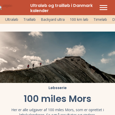
Ultraløb og trailløb i Danmark
kalender
Ultraløb
Trailløb
Backyard ultra
100 km løb
Timeløb
D
Løbsserie
100 miles Mors
Her er alle udgaver af 100 miles Mors, som er oprettet i
løbskalenderen. Se også resultater og vindere.