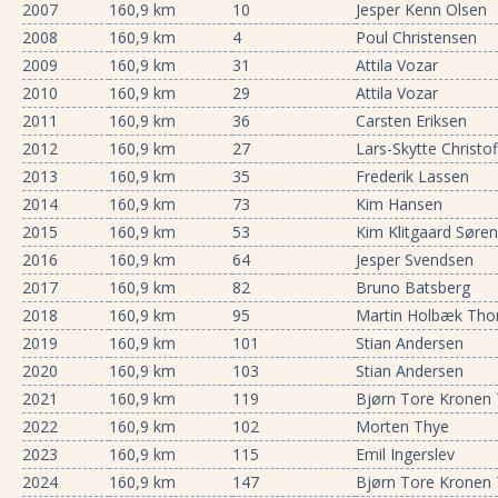
2007
160,9 km
10
Jesper Kenn Olsen
2008
160,9 km
4
Poul Christensen
2009
160,9 km
31
Attila Vozar
2010
160,9 km
29
Attila Vozar
2011
160,9 km
36
Carsten Eriksen
2012
160,9 km
27
Lars-Skytte Christo
2013
160,9 km
35
Frederik Lassen
2014
160,9 km
73
Kim Hansen
2015
160,9 km
53
Kim Klitgaard Søre
2016
160,9 km
64
Jesper Svendsen
2017
160,9 km
82
Bruno Batsberg
2018
160,9 km
95
Martin Holbæk Th
2019
160,9 km
101
Stian Andersen
2020
160,9 km
103
Stian Andersen
2021
160,9 km
119
Bjørn Tore Kronen
2022
160,9 km
102
Morten Thye
2023
160,9 km
115
Emil Ingerslev
2024
160,9 km
147
Bjørn Tore Kronen