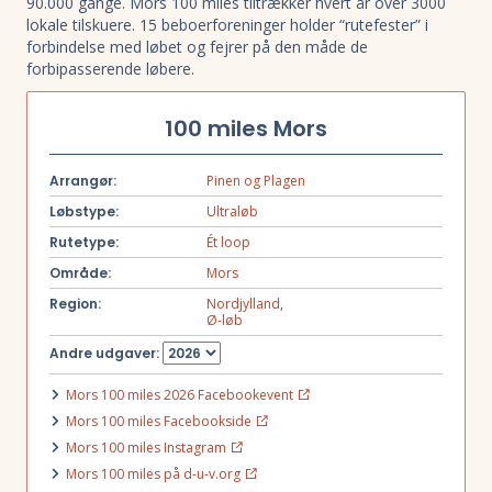
90.000 gange. Mors 100 miles tiltrækker hvert år over 3000
lokale tilskuere. 15 beboerforeninger holder “rutefester” i
forbindelse med løbet og fejrer på den måde de
forbipasserende løbere.
100 miles Mors
Arrangør:
Pinen og Plagen
Løbstype:
Ultraløb
Rutetype:
Ét loop
Område:
Mors
Region:
Nordjylland
,
Ø-løb
Andre udgaver:
Mors 100 miles 2026 Facebookevent
Mors 100 miles Facebookside
Mors 100 miles Instagram
Mors 100 miles på d-u-v.org