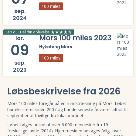
100 miles
sep.
2024
Læs mere om Mors 100 miles 2024 og se tilmelding, deltagerliste, re
Løb du? Del din oplevelse
Mors 100 miles 2023
lør.
09
Nykøbing Mors
100 miles
sep.
2023
Læs mere om Mors 100 miles 2023 og se tilmelding, deltagerliste, re
Løbsbeskrivelse fra 2026
Mors 100 miles foregår på én rundstrækning på Mors. Løbet
har eksisteret siden 2007 og har de seneste år været afholdt i
september af frivillige fra lokalområdet.
Løbet følges online af over 6.000 mennesker fra 19
forskellige lande (2014). Hjemmesiden besøges årligt over