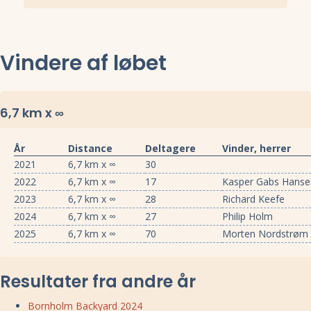
Vindere af løbet
6,7 km x ∞
År
Distance
Deltagere
Vinder, herrer
2021
6,7 km x ∞
30
2022
6,7 km x ∞
17
Kasper Gabs Hanse
2023
6,7 km x ∞
28
Richard Keefe
2024
6,7 km x ∞
27
Philip Holm
2025
6,7 km x ∞
70
Morten Nordstrøm
Resultater fra andre år
Bornholm Backyard 2024