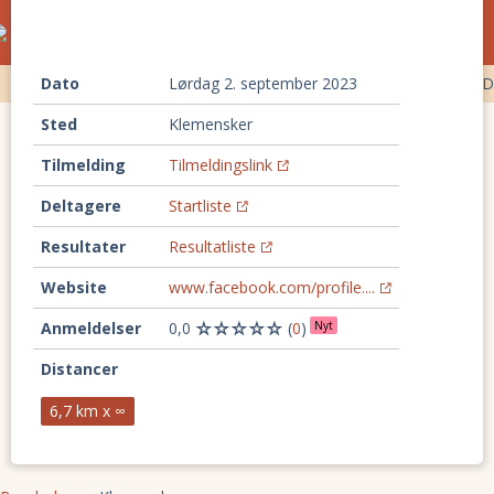
Ultraløb og trailløb i Danmark
kalender
Ultraløb
Dato
Trailløb
Backyard ultra
lørdag 2. september 2023
100 km løb
Timeløb
D
Sted
Klemensker
Tilmelding
Tilmeldingslink
Deltagere
Startliste
Resultater
Resultatliste
Website
www.facebook.com/profile....
Anmeldelser
0,0
(
0
)
Nyt
Distancer
6,7 km x ∞