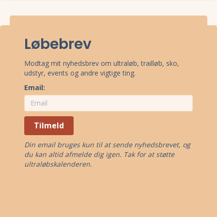
Stævnepladsen har adressen Stadionvej, 3782 Klemensker.
Se
oppe under kort
eller få
rutevejledning med Google Maps
.
Løbebrev
Modtag mit nyhedsbrev om ultraløb, trailløb, sko,
udstyr, events og andre vigtige ting.
Email:
Tilmeld
Din email bruges kun til at sende nyhedsbrevet, og
du kan altid afmelde dig igen. Tak for at støtte
ultraløbskalenderen.