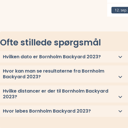
Læs mere om
12. sep.
Læs mere om
Ofte stillede spørgsmål
Hvilken dato er Bornholm Backyard 2023?
Bornholm Backyard 2023 løbes lørdag 2. september 2023.
Hvor kan man se resultaterne fra Bornholm
Backyard 2023?
Se link til resultaterne eller
se alle vindere herover
.
Hvilke distancer er der til Bornholm Backyard
2023?
Til Bornholm Backyard 2023 løbes distancerne og 6,7 km x ∞
Hvor løbes Bornholm Backyard 2023?
Bornholm Backyard 2023 løbes ved Klemensker, Bornholm.