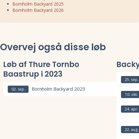
Bornholm Backyard 2025
Bornholm Backyard 2026
Overvej også disse løb
Løb af Thure Tornbo
Back
Baastrup i 2023
25. sep.
Bornholm Backyard 2023
Læs mere om
02. sep.
10. okt.
Læs mere om Bornholm Backyard 2023 og se tilmelding, deltagerliste
Læs mere om
24. apr.
Læs mere om
22. aug.