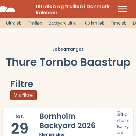
Ultraløb og trailløb i Danmark
kalender
Ultraløb
Trailløb
Backyard ultra
100 km løb
Timeløb
D
Løbsarrangør
Thure Tornbo Baastrup
Filtre
Vis filtre
Bornholm
lør.
29
Backyard 2026
Klemensker