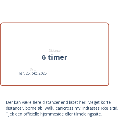
Distancer til 6 timer på
Fængslet 2025
Distance
6 timer
Dato
lør. 25. okt. 2025
Der kan være flere distancer end listet her. Meget korte
distancer, børneløb, walk, canicross mv. indtastes ikke altid.
Tjek den officielle hjemmeside eller tilmeldingssite.