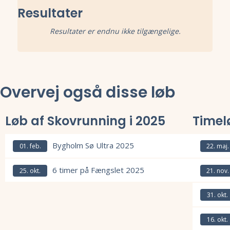
Resultater
Resultater er endnu ikke tilgængelige.
Overvej også disse løb
Løb af Skovrunning i 2025
Timel
Bygholm Sø Ultra 2025
01. feb.
22. maj.
Læs mere om Bygholm Sø Ultra 2025 og se tilmelding, deltagerliste, 
Læs mere om
6 timer på Fængslet 2025
25. okt.
21. nov.
Læs mere om 6 timer på Fængslet 2025 og se tilmelding, deltagerlist
Læs mere om
31. okt.
Læs mere om
16. okt.