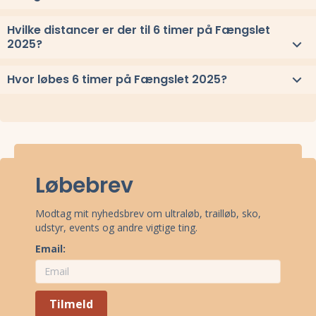
Se link til resultaterne eller
se alle vindere herover
.
Hvilke distancer er der til 6 timer på Fængslet
2025?
Til 6 timer på Fængslet 2025 løbes distancerne og 6 timer
Hvor løbes 6 timer på Fængslet 2025?
6 timer på Fængslet 2025 løbes ved Horsens, Sydjylland.
Stævnepladsen har adressen Fussingsvej 8, 8700 Horsens.
Se
oppe under kort
eller få
rutevejledning med Google Maps
.
Løbebrev
Modtag mit nyhedsbrev om ultraløb, trailløb, sko,
udstyr, events og andre vigtige ting.
Email:
Tilmeld