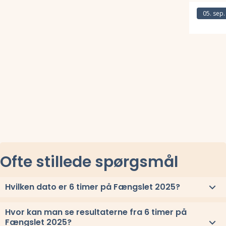
Læs mere om
05. sep.
Læs mere om
Ofte stillede spørgsmål
Hvilken dato er 6 timer på Fængslet 2025?
6 timer på Fængslet 2025 løbes lørdag 25. oktober 2025.
Hvor kan man se resultaterne fra 6 timer på
Fængslet 2025?