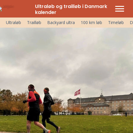
Ultraløb og trailløb i Danmark
kalender
Ultraløb
Trailløb
Backyard ultra
100 km løb
Timeløb
D