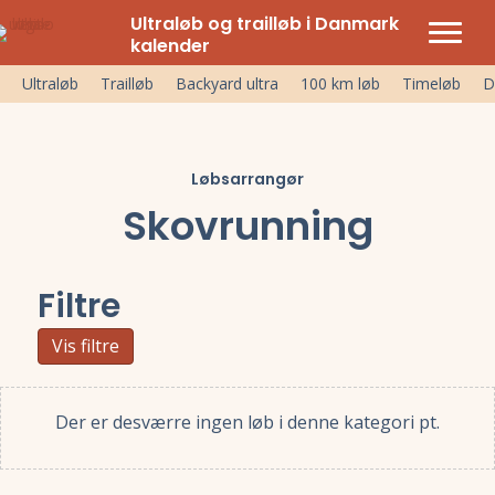
Ultraløb og trailløb i Danmark
kalender
Ultraløb
Trailløb
Backyard ultra
100 km løb
Timeløb
D
Løbsarrangør
Skovrunning
Filtre
Vis filtre
Der er desværre ingen løb i denne kategori pt.