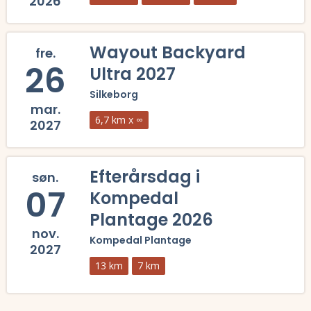
2026
Læs mere om Viborg Ultratrack 2026 og se tilmelding, deltagerliste, 
Wayout Backyard
fre.
26
Ultra 2027
Silkeborg
mar.
6,7 km x ∞
2027
Læs mere om Wayout Backyard Ultra 2027 og se tilmelding, deltagerli
Efterårsdag i
søn.
07
Kompedal
Plantage 2026
nov.
Kompedal Plantage
2027
13 km
7 km
Læs mere om Efterårsdag i Kompedal Plantage 2026 og se tilmelding, 