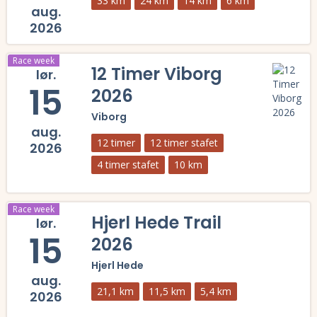
33 km
24 km
14 km
6 km
aug.
2026
Læs mere om BROOKS OUT 2026 og se tilmelding, deltagerliste, resu
Race week
12 Timer Viborg
lør.
15
2026
Viborg
aug.
12 timer
12 timer stafet
2026
4 timer stafet
10 km
Læs mere om 12 Timer Viborg 2026 og se tilmelding, deltagerliste, r
Race week
Hjerl Hede Trail
lør.
15
2026
Hjerl Hede
aug.
21,1 km
11,5 km
5,4 km
2026