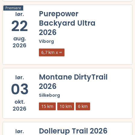
Læs mere om Hjerl Hede Trail 2026 og se tilmelding, deltagerliste, r
Premiere
Purepower
lør.
22
Backyard Ultra
2026
aug.
Viborg
2026
6,7 km x ∞
Læs mere om Purepower Backyard Ultra 2026 og se tilmelding, deltage
Montane DirtyTrail
lør.
03
2026
Silkeborg
okt.
15 km
10 km
6 km
2026
Læs mere om Montane DirtyTrail 2026 og se tilmelding, deltagerliste
Dollerup Trail 2026
lør.