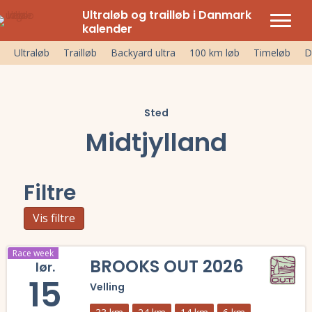
Ultraløb og trailløb i Danmark
kalender
Ultraløb
Trailløb
Backyard ultra
100 km løb
Timeløb
D
Sted
Midtjylland
Filtre
Vis filtre
Race week
BROOKS OUT 2026
lør.
15
Velling