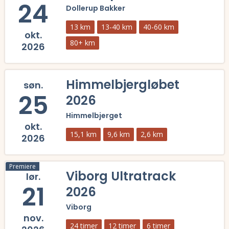
24
Dollerup Bakker
13 km
13-40 km
40-60 km
okt.
80+ km
2026
Læs mere om Dollerup Trail 2026 og se tilmelding, deltagerliste, res
Himmelbjergløbet
søn.
25
2026
Himmelbjerget
okt.
15,1 km
9,6 km
2,6 km
2026
Læs mere om Himmelbjergløbet 2026 og se tilmelding, deltagerliste, 
Premiere
Viborg Ultratrack
lør.
21
2026
Viborg
nov.
24 timer
12 timer
6 timer