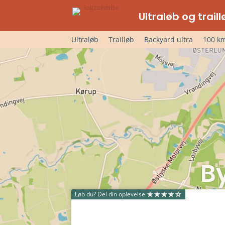
Ultraløb og trai
Ultraløb
Trailløb
Backyard ultra
100 km
B
Løb du? Del din oplevelse