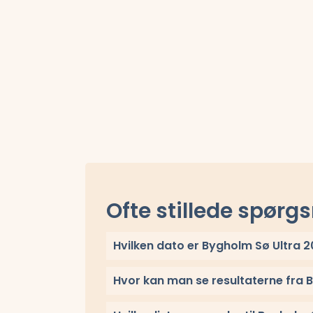
Ofte stillede spørg
Hvilken dato er Bygholm Sø Ultra 
Bygholm Sø Ultra 2025 løbes lørdag 1. feb
Hvor kan man se resultaterne fra 
Se link til resultaterne eller
se alle vinder