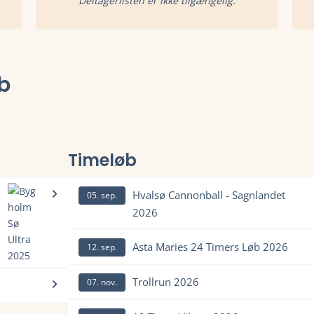
Deltagerlisten er ikke tilgængelig.
b
Timeløb
Hvalsø Cannonball - Sagnlandet
05. sep.
2026
Læs mere om Hvalsø Cannonball - Sagnlandet 2026 og s
Asta Maries 24 Timers Løb 2026
12. sep.
Læs mere om Asta Maries 24 Timers Løb 2026 og se til
ng, deltagerliste, resultater, tidligere vindere, rute og meget mer
Trollrun 2026
07. nov.
Læs mere om Trollrun 2026 og se tilmelding, deltager
lding, deltagerliste, resultater, tidligere vindere, rute og meget 