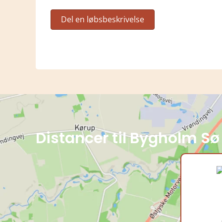
Del en løbsbeskrivelse
Distancer til Bygholm Sø