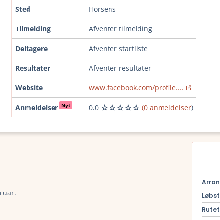
Sted
Horsens
Tilmelding
Afventer tilmelding
Deltagere
Afventer startliste
Resultater
Afventer resultater
Website
www.facebook.com/profile....
Nyt
Anmeldelser
0,0
(0 anmeldelser
)
Arran
bruar.
Løbst
Rutet