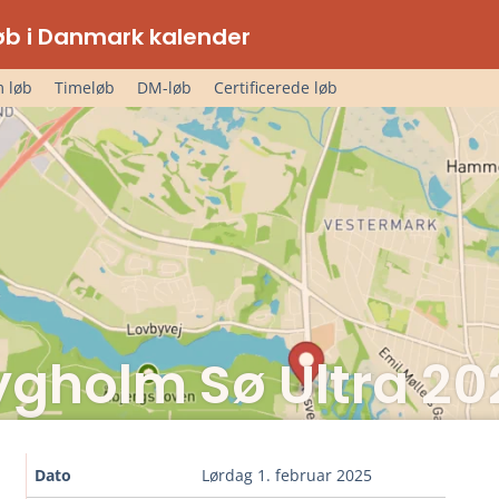
lløb i Danmark kalender
 løb
Timeløb
DM-løb
Certificerede løb
ygholm Sø Ultra 20
Dato
lørdag 1. februar 2025