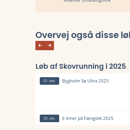
Afventer tilmeldingslink
Overvej også disse lø
Løb af Skovrunning i 2025
Bygholm Sø Ultra 2025
01. feb.
Læs mere om Bygholm Sø Ultra 2025 og se tilmeldi
6 timer på Fængslet 2025
25. okt.
Læs mere om 6 timer på Fængslet 2025 og se tilme