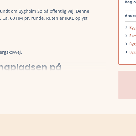
Regio
undt om Bygholm Sø på offentlig vej. Denne
Andre
Ca. 60 HM pr. runde. Ruten er IKKE oplyst.
Byg
Sko
Byg
ergskovvej.
Byg
ingpladsen på
er.
ighed for bad og omklædning)