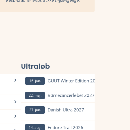
Resultater er endnu ikke tilgængelige.
Ultraløb
GUUT Winter Edition 2027
16. jan.
Læs mere om GUUT Winter Edition 2027 og se tilmelding, 
Børnecancerløbet 2027
22. maj.
e tilmelding, deltagerliste, resultater, tidligere vindere, rute o
Læs mere om Børnecancerløbet 2027 og se tilmelding, del
Danish Ultra 2027
27. jun.
melding, deltagerliste, resultater, tidligere vindere, rute og meg
e.
Læs mere om Danish Ultra 2027 og se tilmelding, deltager
liste, resultater, tidligere vindere, rute og meget mere.
Endure Trail 2026
14. aug.
mere.