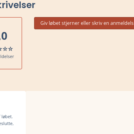
rivelser
Giv løbet stjerner eller skriv en anmeldel
,0
ldelser
 løbet.
slutte,