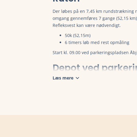
Der løbes på en 7,45 km rundstrækning r
omgang gennemføres 7 gange (52,15 km). 
Refleksvest kan være nødvendigt.
50k (52,15m)
6 timers løb med rest opmåling
Start kl. 09.00 ved parkeringspladsen Åbj
Depot ved parker
Åbjergskovvej:
Læs mere
Cola, vand, slik, chips, kage, banan, snøfl
Offentlig toilet på parkeringspladsen.
Omklædning:
Skal fremmøde omklædt (der er ikke mul