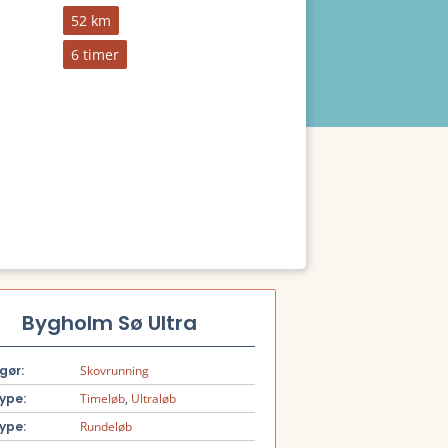
52 km
6 timer
Bygholm Sø Ultra
gør:
Skovrunning
ype:
Timeløb
,
Ultraløb
ype:
Rundeløb