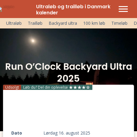
Ultraløb og trailløb i Danmark
kalender
Ultraløb
Trailløb
Backyard ultra
100 km løb
Timeløb
D
Run O’Clock Backyard Ultra
2025
Udsolgt
Løb du? Del din oplevelse
Dato
lørdag 16. august 2025