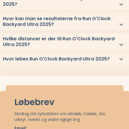
2025?
Run O'Clock Backyard Ultra 2025 løbes lørdag 16. august 2025.
Hvor kan man se resultaterne fra Run O'Clock
Backyard Ultra 2025?
Se link til resultaterne eller
se alle vindere herover
.
Hvilke distancer er der til Run O'Clock Backyard
Ultra 2025?
Til Run O'Clock Backyard Ultra 2025 løbes distancerne og 6,7 km
Hvor løbes Run O'Clock Backyard Ultra 2025?
x ∞
Run O'Clock Backyard Ultra 2025 løbes ved Skørping, Nordjylland.
Stævnepladsen har adressen Rebild Kirkevej 8, 9520 Skørping.
Se
oppe under kort
eller få
rutevejledning med Google Maps
.
Løbebrev
Modtag mit nyhedsbrev om ultraløb, trailløb, sko,
udstyr, events og andre vigtige ting.
Email: