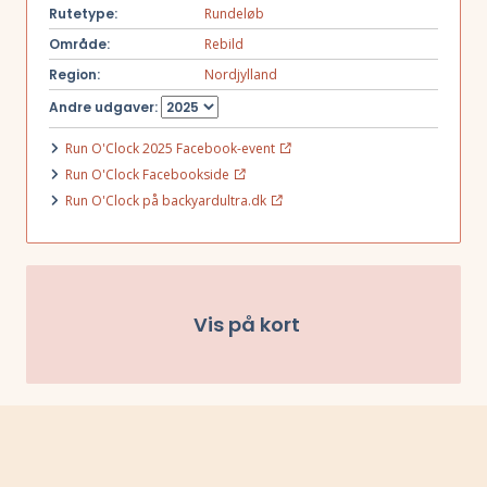
der går af skovstier, lidt singletrack og en smule asfalt – men hey til
Rutetype:
Rundeløb
Big Dog’s Backyard Ultra starter trail-loopet også på asfalt
Område:
Rebild
Der vil være ca. 130 højdemeter per omgang, ingen super tekniske
Region:
Nordjylland
passager (lidt trailløb træning kan dog anbefales) og kun enkelte
trapper der forceres opad.
Andre udgaver:
Run O'Clock 2025 Facebook-event
Run O'Clock Facebookside
Run O'Clock på backyardultra.dk
Vis på kort