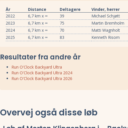
År
Distance
Deltagere
Vinder, herrer
2022
6,7 km x ∞
39
Michael Schjøtt
2023
6,7 km x ∞
75
Martin Bremholm
2024
6,7 km x ∞
70
Matti Wagnholt
2025
6,7 km x ∞
83
Kenneth Risom
Resultater fra andre år
Run O'Clock Backyard Ultra
Run O'Clock Backyard Ultra 2024
Run O'Clock Backyard Ultra 2026
Overvej også disse løb