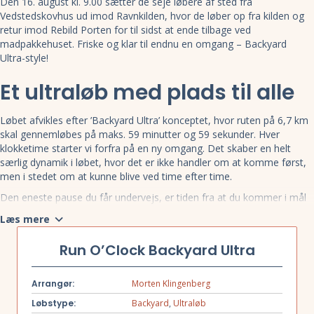
Den 16. august kl. 9.00 sætter de seje løbere af sted fra
Vedstedskovhus ud imod Ravnkilden, hvor de løber op fra kilden og
retur imod Rebild Porten for til sidst at ende tilbage ved
madpakkehuset. Friske og klar til endnu en omgang – Backyard
Ultra-style!
Et ultraløb med plads til alle
Løbet afvikles efter ’Backyard Ultra’ konceptet, hvor ruten på 6,7 km
skal gennemløbes på maks. 59 minutter og 59 sekunder. Hver
klokketime starter vi forfra på en ny omgang. Det skaber en helt
særlig dynamik i løbet, hvor det er ikke handler om at komme først,
men i stedet om at kunne blive ved time efter time.
Den eneste pause du får undervejs, er tiden fra at du kommer i mål
og til næste omgang starter. Dvs. løber du omgangen på 50
Læs mere
minutter, så kan du holde 10 minutters velfortjent pause, inden det
går løs igen.
Run O’Clock Backyard Ultra
Ruten
Arrangør:
Morten Klingenberg
Løbet skydes i gang kl. 09.00, hvor deltagerne sendes ud på ruten,
Løbstype:
Backyard
,
Ultraløb