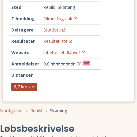
Sted
Rebild, Skørping
Tilmelding
Tilmeldingslink
Deltagere
Startliste
Resultater
Resultatliste
Website
lobetosset.dk/byu/
Anmeldelser
0,0
(
0
)
Nyt
Distancer
6,7 km x ∞
Nordjylland
Rebild
Skørping
Løbsbeskrivelse