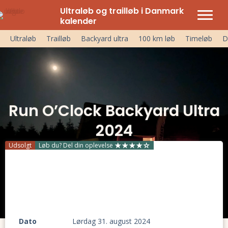
Ultraløb og trailløb i Danmark
kalender
Ultraløb
Trailløb
Backyard ultra
100 km løb
Timeløb
D
Run O’Clock Backyard Ultra
2024
Udsolgt
Løb du? Del din oplevelse
Dato
lørdag 31. august 2024