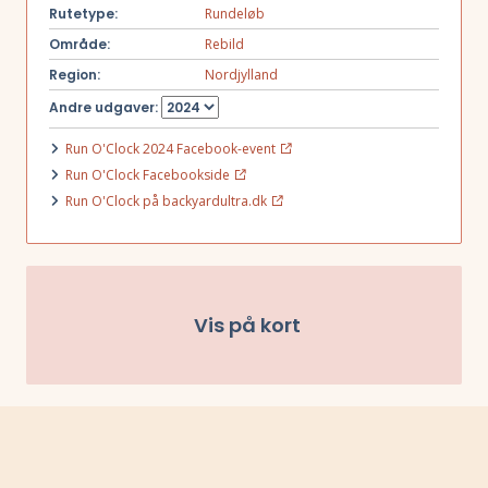
og til næste omgang starter. Dvs. løber du omgangen på 50
Rutetype:
Rundeløb
minutter, så kan du holde 10 minutters velfortjent pause, inden det
Område:
Rebild
går løs igen.
Region:
Nordjylland
Så længe du når rundt indenfor en time, må du blive ved – og hvem
Andre udgaver:
ved, måske du er den sidste der står tilbage til sidst!?
Run O'Clock 2024 Facebook-event
Run O'Clock Facebookside
Run O'Clock på backyardultra.dk
Vis på kort