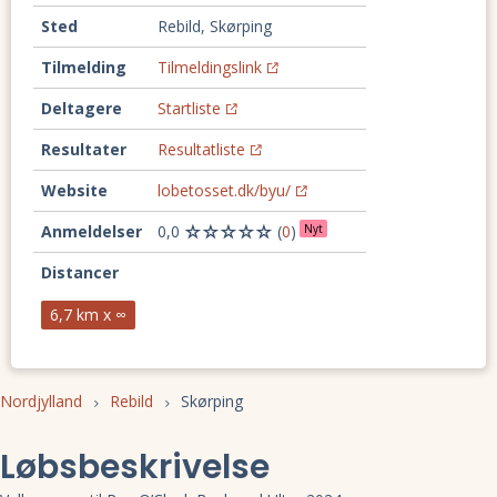
Sted
Rebild, Skørping
Tilmelding
Tilmeldingslink
Deltagere
Startliste
Resultater
Resultatliste
Website
lobetosset.dk/byu/
Anmeldelser
0,0
(
0
)
Nyt
Distancer
6,7 km x ∞
Nordjylland
Rebild
Skørping
Løbsbeskrivelse