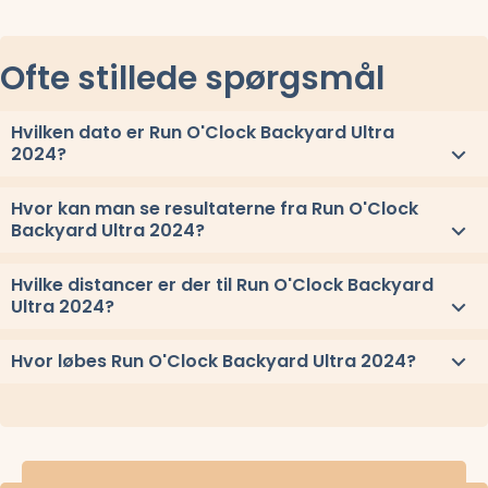
Ofte stillede spørgsmål
Hvilken dato er Run O'Clock Backyard Ultra
2024?
Run O'Clock Backyard Ultra 2024 løbes lørdag 31. august 2024.
Hvor kan man se resultaterne fra Run O'Clock
Backyard Ultra 2024?
Se link til resultaterne eller
se alle vindere herover
.
Hvilke distancer er der til Run O'Clock Backyard
Ultra 2024?
Til Run O'Clock Backyard Ultra 2024 løbes distancerne og 6,7 km
Hvor løbes Run O'Clock Backyard Ultra 2024?
x ∞
Run O'Clock Backyard Ultra 2024 løbes ved Skørping, Nordjylland.
Stævnepladsen har adressen Rebild Kirkevej 8, 9520 Skørping.
Se
oppe under kort
eller få
rutevejledning med Google Maps
.