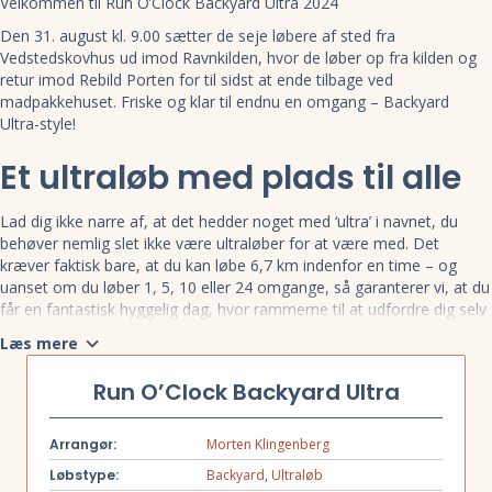
Velkommen til Run O’Clock Backyard Ultra 2024
Den 31. august kl. 9.00 sætter de seje løbere af sted fra
Vedstedskovhus ud imod Ravnkilden, hvor de løber op fra kilden og
retur imod Rebild Porten for til sidst at ende tilbage ved
madpakkehuset. Friske og klar til endnu en omgang – Backyard
Ultra-style!
Et ultraløb med plads til alle
Lad dig ikke narre af, at det hedder noget med ‘ultra’ i navnet, du
behøver nemlig slet ikke være ultraløber for at være med. Det
kræver faktisk bare, at du kan løbe 6,7 km indenfor en time – og
uanset om du løber 1, 5, 10 eller 24 omgange, så garanterer vi, at du
får en fantastisk hyggelig dag, hvor rammerne til at udfordre dig selv
og din løbemakker er perfekte.
Læs mere
Løbet afvikles efter ’Backyard Ultra’ konceptet, hvor ruten på 6,7 km
skal gennemløbes på maks. 59 minutter og 59 sekunder. Hver
Run O’Clock Backyard Ultra
klokketime starter vi forfra på en ny omgang. Det skaber en helt
særlig dynamik i løbet, hvor det er ikke handler om at komme først,
Arrangør:
Morten Klingenberg
men i stedet om at kunne blive ved time efter time.
Løbstype:
Backyard
,
Ultraløb
Den eneste pause du får undervejs, er tiden fra at du kommer i mål