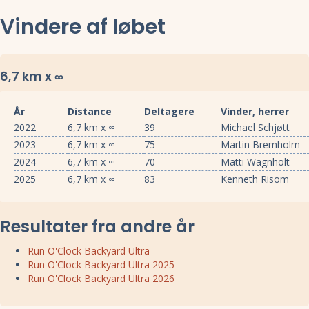
Vindere af løbet
6,7 km x ∞
År
Distance
Deltagere
Vinder, herrer
2022
6,7 km x ∞
39
Michael Schjøtt
2023
6,7 km x ∞
75
Martin Bremholm
2024
6,7 km x ∞
70
Matti Wagnholt
2025
6,7 km x ∞
83
Kenneth Risom
Resultater fra andre år
Run O'Clock Backyard Ultra
Run O'Clock Backyard Ultra 2025
Run O'Clock Backyard Ultra 2026