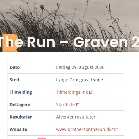
The Run – Graven 
Dato
lørdag 29. august 2026
Sted
Lynge Grusgrav, Lynge
Tilmelding
Tilmeldingslink
Deltagere
Startliste
Resultater
Afventer resultater
Website
www.brothersontherun.dk/