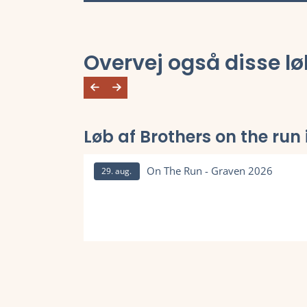
Overvej også disse lø
Løb af Brothers on the run 
On The Run - Graven 2026
29. aug.
Læs mere om On The Run - Graven 2026 og se tilme