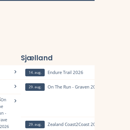
Sjælland
Endure Trail 2026
14. aug.
eltagerliste, resultater, tidligere vindere, rute og meget mere.
Læs mere om Endure Trail 2026 og se tilmelding, deltager
On The Run - Graven 2026
29. aug.
ing, deltagerliste, resultater, tidligere vindere, rute og meget m
 mere.
Læs mere om On The Run - Graven 2026 og se tilmelding, 
Zealand Coast2Coast 2026
29. aug.