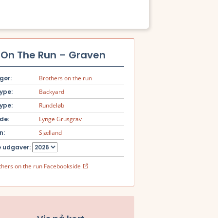
On The Run – Graven
gør:
Brothers on the run
ype:
Backyard
ype:
Rundeløb
de:
Lynge Grusgrav
n:
Sjælland
 udgaver:
thers on the run Facebookside