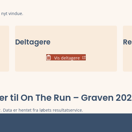
t nyt vindue.
Deltagere
Re
Vis deltagere
ter til On The Run – Graven 20
. Data er hentet fra løbets resultatservice.