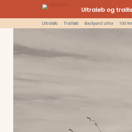
Ultraløb og trai
Ultraløb
Trailløb
Backyard ultra
100 km