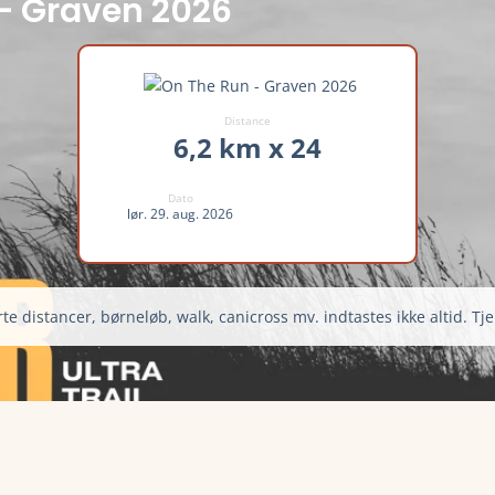
 – Graven 2026
Distance
6,2 km x 24
Dato
lør. 29. aug. 2026
te distancer, børneløb, walk, canicross mv. indtastes ikke altid. Tje