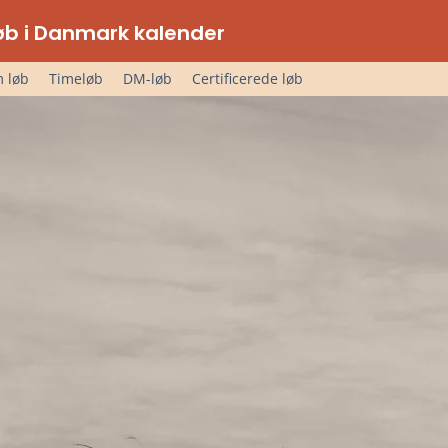
lløb i Danmark kalender
 løb
Timeløb
DM-løb
Certificerede løb