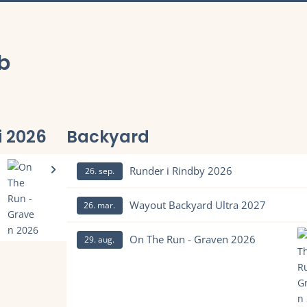
b
i 2026
Backyard
Runder i Rindby 2026
26. sep.
Læs mere om Runder i Rindby 2026 og se tilmelding, d
Wayout Backyard Ultra 2027
26. mar.
Læs mere om Wayout Backyard Ultra 2027 og se tilmeld
On The Run - Graven 2026
29. aug.
lding, deltagerliste, resultater, tidligere vindere, rute og meget