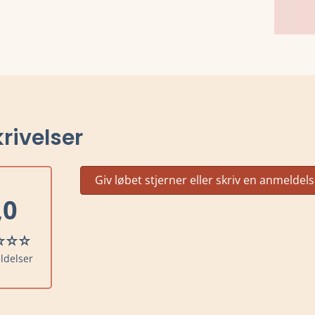
rivelser
Giv løbet stjerner eller skriv en anmeldel
,0
ldelser