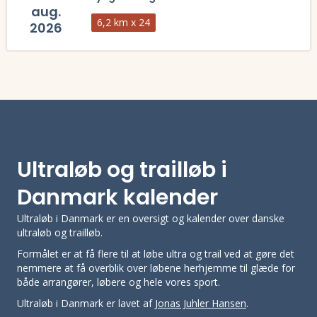
aug.
6,2 km x 24
2026
Læs mere om On The Run - Graven 2026 og se tilmelding, deltagerlist
Ultraløb og trailløb i
Danmark kalender
Ultraløb i Danmark er en oversigt og kalender over danske
ultraløb og trailløb.
Formålet er at få flere til at løbe ultra og trail ved at gøre det
nemmere at få overblik over løbene herhjemme til glæde for
både arrangører, løbere og hele vores sport.
Ultraløb i Danmark er lavet af
Jonas Juhler Hansen
.