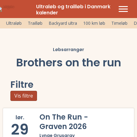
Ultraløb og trailløb i Danmark
kalender
Ultraløb
Trailløb
Backyard ultra
100 km løb
Timeløb
D
Løbsarrangør
Brothers on the run
Filtre
Vis filtre
On The Run -
lør.
29
Graven 2026
Lynge Grusgrav