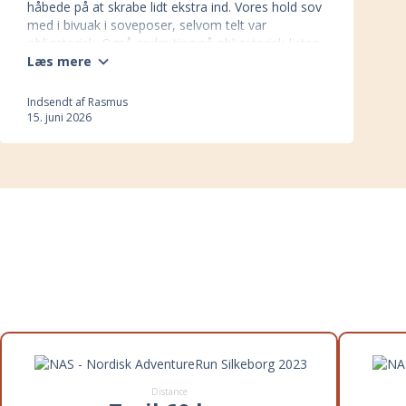
håbede på at skrabe lidt ekstra ind. Vores hold sov
med i bivuak i soveposer, selvom telt var
obligatorisk. Også andre ting på obligatorisk-listen
som virkede lidt overkill… Men alt i alt pisse fed
Læs mere
oplevelse.
Indsendt af Rasmus
15. juni 2026
Distancer til NAS – Nordisk
AdventureRun Silkeborg 2023
Distance