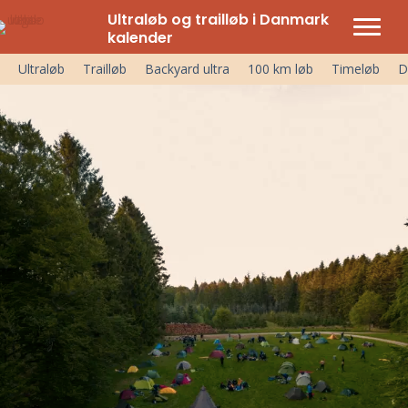
Ultraløb og trailløb i Danmark
kalender
Ultraløb
Trailløb
Backyard ultra
100 km løb
Timeløb
D