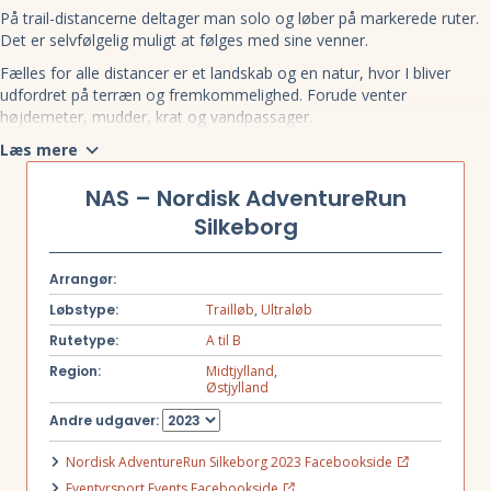
På trail-distancerne deltager man solo og løber på markerede ruter.
Det er selvfølgelig muligt at følges med sine venner.
Fælles for alle distancer er et landskab og en natur, hvor I bliver
udfordret på terræn og fremkommelighed. Forude venter
højdemeter, mudder, krat og vandpassager.
Distancerne over to dage deles over i to etaper – én hver dag – og
Læs mere
natten tilbringes i en hemmelig Night Camp, hvis lokation først
kendes, når I har fundet den. Mærk den helt specielle NAS stemning
NAS – Nordisk AdventureRun
omkring bålet mens gasblusset varmer aftensmaden.
Silkeborg
Der er varm mad, kolde øl og medaljer til alle i mål om søndagen!
Arrangør:
Løbstype:
Trailløb
,
Ultraløb
Rutetype:
A til B
Region:
Midtjylland
,
Østjylland
Andre udgaver:
Nordisk AdventureRun Silkeborg 2023 Facebookside
Eventyrsport Events Facebookside