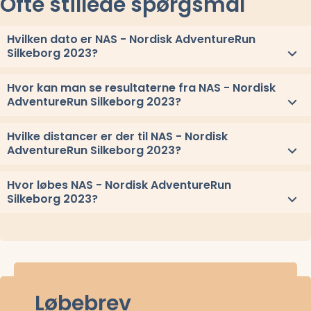
Ofte stillede spørgsmål
Hvilken dato er NAS - Nordisk AdventureRun
Silkeborg 2023?
NAS - Nordisk AdventureRun Silkeborg 2023 løbes lørdag 27. maj
Hvor kan man se resultaterne fra NAS - Nordisk
2023.
AdventureRun Silkeborg 2023?
Se link til resultaterne eller
se alle vindere herover
.
Hvilke distancer er der til NAS - Nordisk
AdventureRun Silkeborg 2023?
Til NAS - Nordisk AdventureRun Silkeborg 2023 løbes distancerne
Hvor løbes NAS - Nordisk AdventureRun
Trail 60 km, Trail 30 km, NAS 70 km, NAS 50 km, NAS 35 km, og
Silkeborg 2023?
NAS 25 km
NAS - Nordisk AdventureRun Silkeborg 2023 løbes ved Silkeborg,
Midtjylland.
Stævnepladsen har adressen Platanvej 12, 8600 Silkeborg.
Se
oppe under kort
eller få
rutevejledning med Google Maps
.
Løbebrev