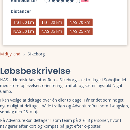
Anmeldelser
4,0
(
1
)
Distancer
Trail 60 km
Trail 30 km
NAS 70 km
NAS 50 km
NAS 35 km
NAS 25 km
Midtjylland
Silkeborg
Løbsbeskrivelse
NAS – Nordisk AdventureRun – Silkeborg – er to dage i Søhøjlandet
med store oplevelser, orientering, trailløb og stemningsfuld Night
Camp.
I kan vælge at deltage over én eller to dage. I år er det som noget
nyt muligt at deltage i både trailløb og AdventureRun som 1-dagsløb,
søndag den 28. maj.
På AdventureRun deltager I som team på 2 el. 3 personer, hvor I
navigerer efter kort og kompas på jagt efter o-poster.