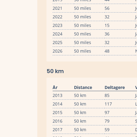
2021
50 miles
56
2022
50 miles
32
2023
50 miles
15
2024
50 miles
36
2025
50 miles
32
2026
50 miles
48
50 km
År
Distance
Deltagere
2013
50 km
85
2014
50 km
117
2015
50 km
97
2016
50 km
79
2017
50 km
59