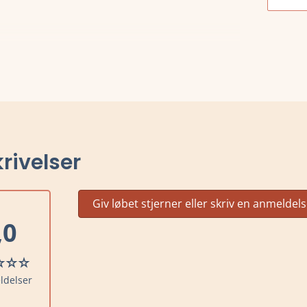
rivelser
Giv løbet stjerner eller skriv en anmeldel
,0
ldelser