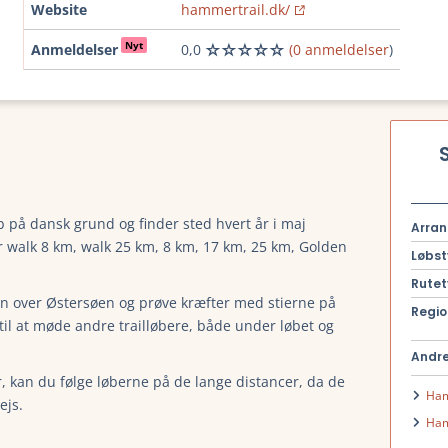
Website
hammertrail.dk/
Nyt
Anmeldelser
0,0
(0 anmeldelser
)
b på dansk grund og finder sted hvert år i maj
Arran
walk 8 km, walk 25 km, 8 km, 17 km, 25 km, Golden
Løbst
Rutet
en over Østersøen og prøve kræfter med stierne på
Regio
til at møde andre trailløbere, både under løbet og
Andre
r, kan du følge løberne på de lange distancer, da de
Ham
ejs.
Ham