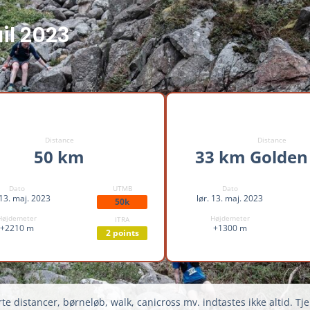
il 2023
Distance
Distance
50 km
33 km Golden 
Dato
UTMB
Dato
 13. maj. 2023
lør. 13. maj. 2023
50k
Højdemeter
Højdemeter
ITRA
+2210 m
+1300 m
2 points
te distancer, børneløb, walk, canicross mv. indtastes ikke altid. Tje