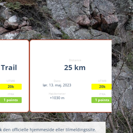
Distance
Trail
25 km
UTMB
Dato
UTMB
lør. 13. maj. 2023
20k
20k
Højdemeter
ITRA
ITRA
+1030 m
1 points
1 points
k den officielle hjemmeside eller tilmeldingssite.