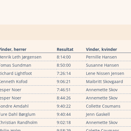
Vinder, herrer
Resultat
Vinder, kvinder
Henrik Leth Jørgensen
8:14:00
Pernille Hansen
Tomas Sundman
8:50:00
Susanne Hansen
Richard Lightfoot
7:26:14
Lene Nissen Jensen
Kenneth Kofod
9:06:21
Maibritt Skovgaard
Jesper Noer
7:46:51
Annemette Skov
Jesper Noer
8:44:26
Annemette Skov
Sondre Amdahl
9:40:22
Collette Coumans
Ture Dahl Børglum
9:40:44
Jenn Gaskell
Christian Randholm
9:02:18
Annemette Skov
Philip Holm
9:58:29
Colette Coumans