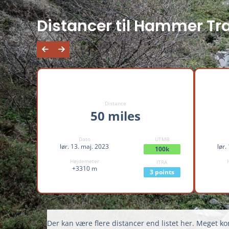
Distancer til Hammer Tra
Distance
50 miles
Dato
UTMB
lør. 13. maj. 2023
lør.
100k
Højdemeter
ITRA
+3310 m
3 points
Der kan være flere distancer end listet her. Meget kor