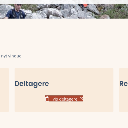
t nyt vindue.
Deltagere
Re
Vis deltagere