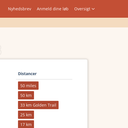
Nyhedsbrev
Anmeld dine løb
Oversigt
3
Distancer
50 miles
50 km
33 km Golden Trail
25 km
17 km