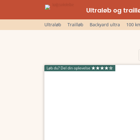
Ultraløb og trai
Ultraløb
Trailløb
Backyard ultra
100 km
Løb du? Del din oplevelse