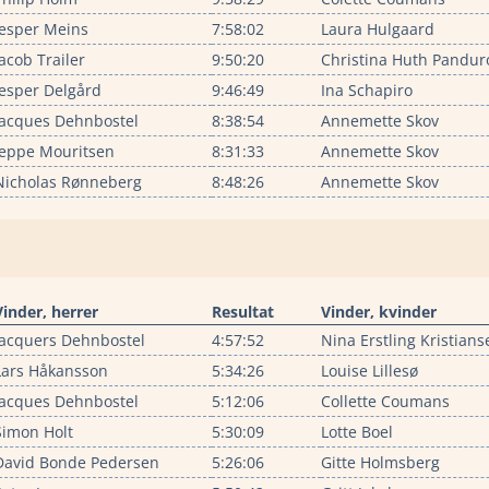
Jesper Meins
7:58:02
Laura Hulgaard
Jacob Trailer
9:50:20
Christina Huth Pandur
Jesper Delgård
9:46:49
Ina Schapiro
Jacques Dehnbostel
8:38:54
Annemette Skov
Jeppe Mouritsen
8:31:33
Annemette Skov
Nicholas Rønneberg
8:48:26
Annemette Skov
Vinder, herrer
Resultat
Vinder, kvinder
Jacquers Dehnbostel
4:57:52
Nina Erstling Kristians
Lars Håkansson
5:34:26
Louise Lillesø
Jacques Dehnbostel
5:12:06
Collette Coumans
Simon Holt
5:30:09
Lotte Boel
David Bonde Pedersen
5:26:06
Gitte Holmsberg