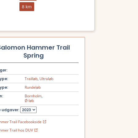
8 km
Salomon Hammer Trail
Spring
gør:
ype:
Trailløb
,
Ultraløb
ype:
Rundeløb
n:
Bornholm
,
Ø-løb
 udgaver:
mer Trail Facebookside
mer Trail hos DUV