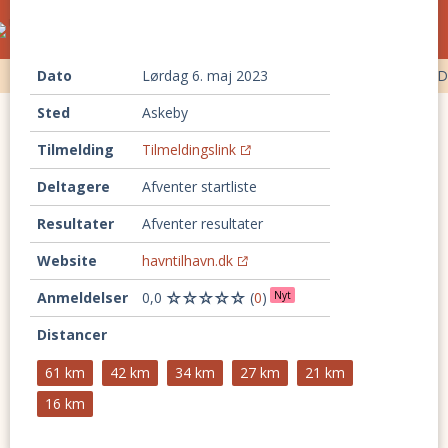
Ultraløb og trailløb i Danmark
kalender
Ultraløb
Dato
Trailløb
lørdag 6. maj 2023
Backyard ultra
100 km løb
Timeløb
D
Sted
Askeby
Tilmelding
Tilmeldingslink
Deltagere
Afventer startliste
Resultater
Afventer resultater
Website
havntilhavn.dk
Anmeldelser
0,0
(
0
)
Nyt
Distancer
61 km
42 km
34 km
27 km
21 km
16 km