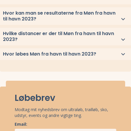
Møn fra havn til havn 2023 løbes lørdag 6. maj 2023.
Hvor kan man se resultaterne fra Møn fra havn
til havn 2023?
Se link til resultaterne eller
se alle vindere herover
.
Hvilke distancer er der til Møn fra havn til havn
2023?
Til Møn fra havn til havn 2023 løbes distancerne 61 km, 42 km, 34
Hvor løbes Møn fra havn til havn 2023?
km, 27 km, 21 km, og 16 km
Møn fra havn til havn 2023 løbes ved Askeby, Sjælland.
Løbebrev
Modtag mit nyhedsbrev om ultraløb, trailløb, sko,
udstyr, events og andre vigtige ting.
Email: