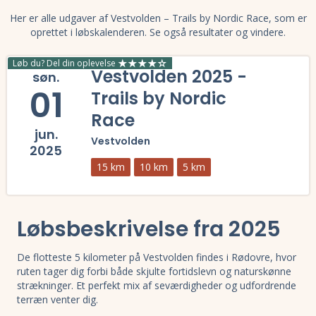
Her er alle udgaver af Vestvolden – Trails by Nordic Race, som er
oprettet i løbskalenderen. Se også resultater og vindere.
Løb du? Del din oplevelse
Vestvolden 2025 -
søn.
01
Trails by Nordic
Race
jun.
Vestvolden
2025
15 km
10 km
5 km
Læs mere om Vestvolden 2025 - Trails by Nordic Race og se tilmelding
Løbsbeskrivelse fra 2025
De flotteste 5 kilometer på Vestvolden findes i Rødovre, hvor
ruten tager dig forbi både skjulte fortidslevn og naturskønne
strækninger. Et perfekt mix af seværdigheder og udfordrende
terræn venter dig.