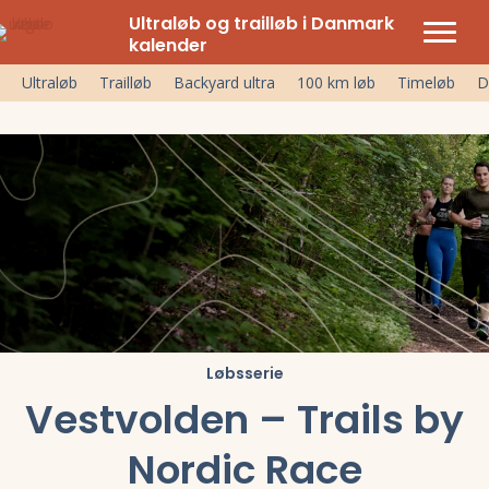
Ultraløb og trailløb i Danmark
kalender
Ultraløb
Trailløb
Backyard ultra
100 km løb
Timeløb
D
Løbsserie
Vestvolden – Trails by
Nordic Race