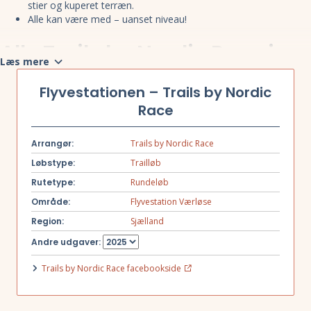
stier og kuperet terræn.
Alle kan være med – uanset niveau!
Alle Trails by Nordic Race i
Læs mere
2025
Flyvestationen – Trails by Nordic
Race
Geel Skov 2025
Boserup Skov 2025
Vestvolden 2025
Arrangør:
Trails by Nordic Race
Amager Fælled 2025
Køge Marina 2025
Løbstype:
Trailløb
Kongelunden 2025
Rutetype:
Rundeløb
Flyvestationen 2025
Område:
Flyvestation Værløse
Region:
Sjælland
Andre udgaver:
Trails by Nordic Race facebookside