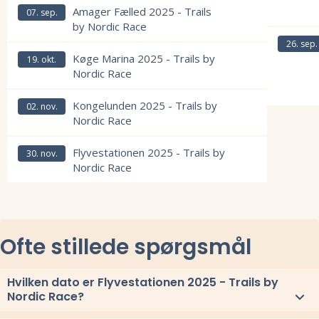
Læs mere om Vestvolden 2025 - Trails by Nordic Race og se tilmelding
Amager Fælled 2025 - Trails
07. sep.
by Nordic Race
Læs mere om
26. sep.
Læs mere om Amager Fælled 2025 - Trails by Nordic Race og se tilmel
Køge Marina 2025 - Trails by
19. okt.
Nordic Race
Læs mere om Køge Marina 2025 - Trails by Nordic Race og se tilmeldi
Kongelunden 2025 - Trails by
02. nov.
Læs mere om
Nordic Race
Læs mere om Kongelunden 2025 - Trails by Nordic Race og se tilmeldi
Flyvestationen 2025 - Trails by
30. nov.
Nordic Race
Læs mere om Flyvestationen 2025 - Trails by Nordic Race og se tilmel
Ofte stillede spørgsmål
Hvilken dato er Flyvestationen 2025 - Trails by
Nordic Race?