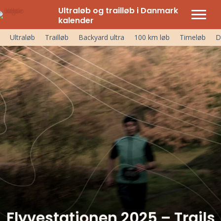
Ultraløb og trailløb i Danmark
kalender
Ultraløb
Trailløb
Backyard ultra
100 km løb
Timeløb
D
Flyvestationen 2025 – Trails