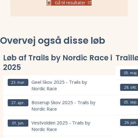
Gå til resultater
Overvej også disse løb
Løb af Trails by Nordic Race i
Traill
2025
05. maj.
Geel Skov 2025 - Trails by
Læs mere om
23. mar.
28. okt.
Nordic Race
Læs mere om
Læs mere om Geel Skov 2025 - Trails by Nordic Race og se tilmelding,
Boserup Skov 2025 - Trails by
05. sep.
27. apr.
Nordic Race
Læs mere om
Læs mere om Boserup Skov 2025 - Trails by Nordic Race og se tilmeld
Vestvolden 2025 - Trails by
26. jun.
01. jun.
Nordic Race