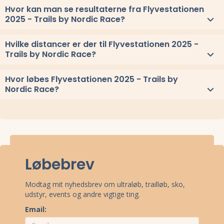
Flyvestationen 2025 - Trails by Nordic Race løbes søndag 30.
Hvor kan man se resultaterne fra Flyvestationen
november 2025.
2025 - Trails by Nordic Race?
Se link til resultaterne eller
se alle vindere herover
.
Hvilke distancer er der til Flyvestationen 2025 -
Trails by Nordic Race?
Til Flyvestationen 2025 - Trails by Nordic Race løbes distancerne
Hvor løbes Flyvestationen 2025 - Trails by
15 km, 10 km, og 5 km
Nordic Race?
Flyvestationen 2025 - Trails by Nordic Race løbes ved Værløse,
Sjælland.
Løbebrev
Modtag mit nyhedsbrev om ultraløb, trailløb, sko,
udstyr, events og andre vigtige ting.
Email: