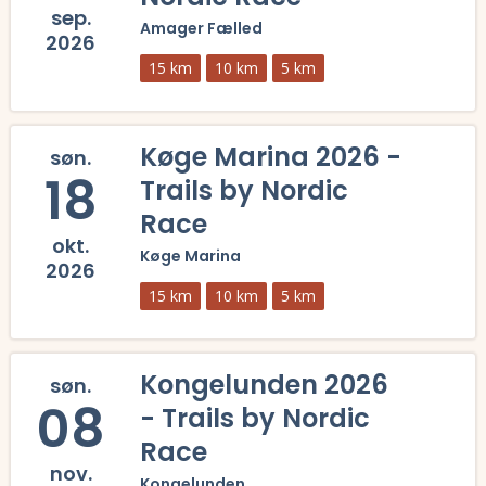
sep.
Amager Fælled
2026
15 km
10 km
5 km
Læs mere om Amager Fælled 2026 - Trails by Nordic Race og se tilmel
Køge Marina 2026 -
søn.
18
Trails by Nordic
Race
okt.
Køge Marina
2026
15 km
10 km
5 km
Læs mere om Køge Marina 2026 - Trails by Nordic Race og se tilmeldi
Kongelunden 2026
søn.
08
- Trails by Nordic
Race
nov.
Kongelunden