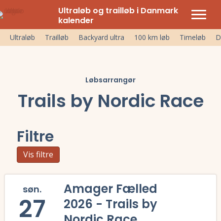
Ultraløb og trailløb i Danmark
kalender
Ultraløb
Trailløb
Backyard ultra
100 km løb
Timeløb
D
Løbsarrangør
Trails by Nordic Race
Filtre
Vis filtre
Amager Fælled
søn.
27
2026 - Trails by
Nordic Race