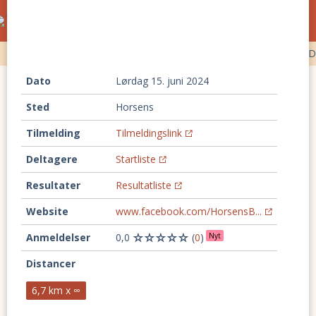
Ultraløb og trailløb i Danmark
kalender
Ultraløb
Trailløb
Backyard ultra
100 km løb
Timeløb
D
Dato
lørdag 15. juni 2024
Sted
Horsens
Tilmelding
Tilmeldingslink
Deltagere
Startliste
Resultater
Resultatliste
Website
www.facebook.com/HorsensB...
Anmeldelser
0,0
(
0
)
Nyt
Distancer
6,7 km x ∞