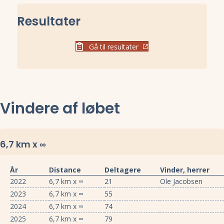
Resultater
Gå til resultater
Vindere af løbet
6,7 km x ∞
År
Distance
Deltagere
Vinder, herrer
2022
6,7 km x ∞
21
Ole Jacobsen
2023
6,7 km x ∞
55
2024
6,7 km x ∞
74
2025
6,7 km x ∞
79