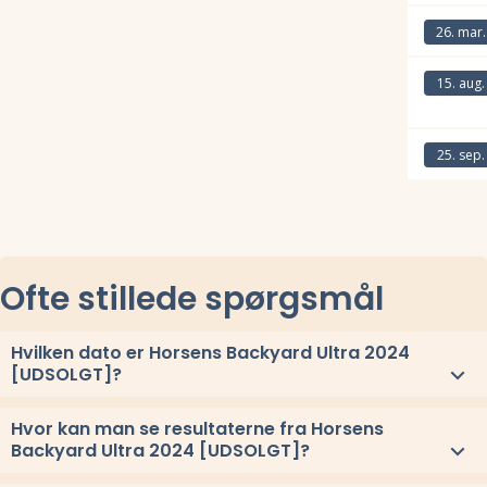
Læs mere om
26. mar.
Læs mere om
15. aug.
Læs mere om
25. sep.
Læs mere om
Ofte stillede spørgsmål
Hvilken dato er Horsens Backyard Ultra 2024
[UDSOLGT]?
Horsens Backyard Ultra 2024 [UDSOLGT] løbes lørdag 15. juni
Hvor kan man se resultaterne fra Horsens
2024.
Backyard Ultra 2024 [UDSOLGT]?