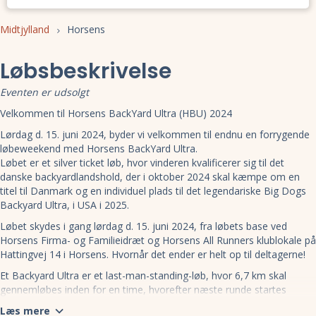
Midtjylland
Horsens
Løbsbeskrivelse
Eventen er udsolgt
Velkommen til Horsens BackYard Ultra (HBU) 2024
Lørdag d. 15. juni 2024, byder vi velkommen til endnu en forrygende
løbeweekend med Horsens BackYard Ultra.
Løbet er et silver ticket løb, hvor vinderen kvalificerer sig til det
danske backyardlandshold, der i oktober 2024 skal kæmpe om en
titel til Danmark og en individuel plads til det legendariske Big Dogs
Backyard Ultra, i USA i 2025.
Løbet skydes i gang lørdag d. 15. juni 2024, fra løbets base ved
Horsens Firma- og Familieidræt og Horsens All Runners klublokale på
Hattingvej 14 i Horsens. Hvornår det ender er helt op til deltagerne!
Et Backyard Ultra er et last-man-standing-løb, hvor 6,7 km skal
gennemløbes inden for en time, hvorefter næste runde startes
næste hele time osv. Når man ikke i mål inden for en time er man
Læs mere