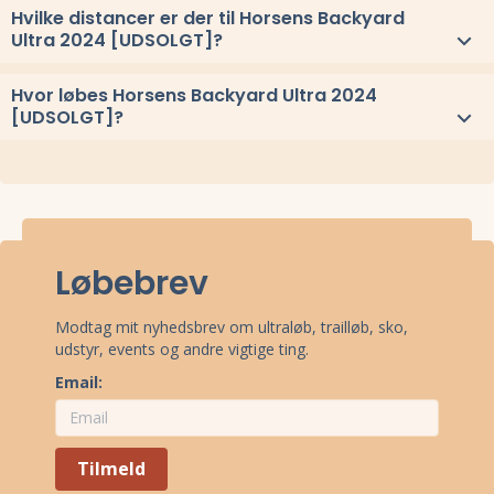
Se link til resultaterne eller
se alle vindere herover
.
Hvilke distancer er der til Horsens Backyard
Ultra 2024 [UDSOLGT]?
Til Horsens Backyard Ultra 2024 [UDSOLGT] løbes distancerne og
Hvor løbes Horsens Backyard Ultra 2024
6,7 km x ∞
[UDSOLGT]?
Horsens Backyard Ultra 2024 [UDSOLGT] løbes ved Horsens,
Midtjylland.
Stævnepladsen har adressen Hattingvej 14, 8700 Horsens.
Se
oppe under kort
eller få
rutevejledning med Google Maps
.
Løbebrev
Modtag mit nyhedsbrev om ultraløb, trailløb, sko,
udstyr, events og andre vigtige ting.
Email:
Tilmeld