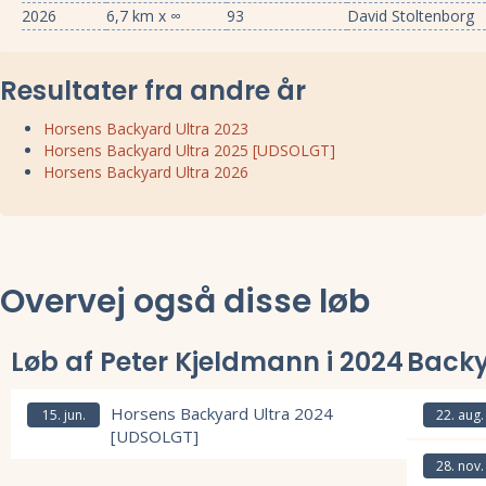
2026
6,7 km x ∞
93
David Stoltenborg
Resultater fra andre år
Horsens Backyard Ultra 2023
Horsens Backyard Ultra 2025 [UDSOLGT]
Horsens Backyard Ultra 2026
Overvej også disse løb
Løb af Peter Kjeldmann i 2024
Back
Horsens Backyard Ultra 2024
15. jun.
22. aug.
[UDSOLGT]
Læs mere om
28. nov.
Læs mere om Horsens Backyard Ultra 2024 [UDSOLGT] og se tilmelding