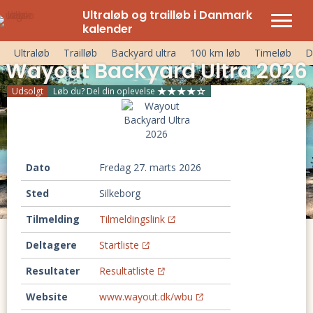
Ultraløb og trailløb i Danmark
kalender
Ultraløb
Trailløb
Backyard ultra
100 km løb
Timeløb
D
Wayout Backyard Ultra 2026
Udsolgt
Løb du? Del din oplevelse
Dato
fredag 27. marts 2026
Sted
Silkeborg
Tilmelding
Tilmeldingslink
Deltagere
Startliste
Resultater
Resultatliste
Website
www.wayout.dk/wbu