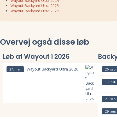
Wayout Backyard Ultra 2024
Wayout Backyard Ultra 2025
Wayout Backyard Ultra 2027
Overvej også disse løb
Løb af Wayout i 2026
Back
Wayout Backyard Ultra 2026
27. mar.
26. sep.
Læs mere om
17. okt.
Læs mere om
25. sep.
Læs mere om Wayout Backyard Ultra 2026 og se tilmelding, deltagerli
Læs mere om
29. aug.