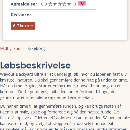
Anmeldelser
0,0
(
0
)
Nyt
Distancer
6,7 km x ∞
Midtjylland
Silkeborg
Løbsbeskrivelse
Wayout Backyard Ultra er et uendeligt løb, hvor du løber en fast 6,7
km rute i naturen. Du skal gennemføre denne rute på under en time.
Når en time er gået, starter en ny runde, uanset hvor langt du er
kommet. Dette gentages, indtil der kun er én løber tilbage, der
gennemfører ruten alene og dermed vinder løbet.
Du har en time til at gennemføre runden, og kan bruge resten af
tiden til at hvile, spise og forberede dig på den næste runde. De
fleste vil opleve at “det er let” at løbe de første runder. Så her kan alle
kan være med, og vælge at stoppe når man selv har nået sit
personlige mål. For nogle er de måske 2 omgange, andre drømmer