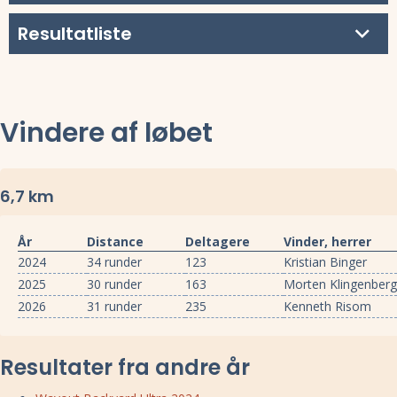
Resultatliste
Vindere af løbet
6,7 km
År
Distance
Deltagere
Vinder, herrer
2024
34 runder
123
Kristian Binger
2025
30 runder
163
Morten Klingenber
2026
31 runder
235
Kenneth Risom
Resultater fra andre år