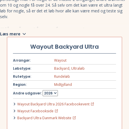
om 10 og nogle få over 24. Så selv om det kan være et ultra langt
løb for nogle, så er det et løb hvor alle kan være med og teste sig
selv.
Eliminationsformat
Læs mere
Hvis en deltager ikke kan fuldføre ruten inden for den påkrævede
Wayout Backyard Ultra
time, bliver de elimineret fra løbet. Dette fortsætter, indtil der kun er
én deltager tilbage. Formatet kaldes også for “Last man standing”.
Arrangør:
Wayout
Ruten
Løbstype:
Backyard
,
Ultraløb
Rutetype:
Rundeløb
En flot 6,7 km rute i Østerskoven, med flotte søer, Gudenåen
Region:
Midtjylland
fantastiske udsigter og et imponerende skovlandskab. Ruten har ca
90 højdemeter.
Andre udgaver:
Wayout Backyard Ultra 2026 Facebookevent
Wayout Facebookside
Backyard Ultra Danmark Website