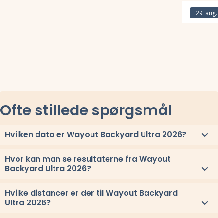
Læs mere om
29. aug.
Læs mere om
Ofte stillede spørgsmål
Hvilken dato er Wayout Backyard Ultra 2026?
Wayout Backyard Ultra 2026 løbes fredag 27. marts 2026.
Hvor kan man se resultaterne fra Wayout
Backyard Ultra 2026?
Se link til resultaterne eller
se alle vindere herover
.
Hvilke distancer er der til Wayout Backyard
Ultra 2026?