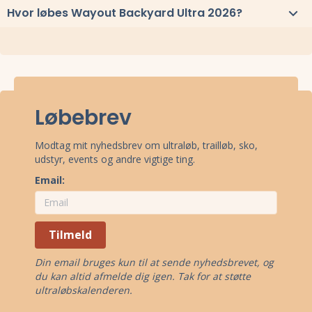
Til Wayout Backyard Ultra 2026 løbes distancerne og 6,7 km x ∞
Hvor løbes Wayout Backyard Ultra 2026?
Wayout Backyard Ultra 2026 løbes ved Silkeborg, Midtjylland.
Stævnepladsen har adressen Østerlundvej 10, 8600 Silkeborg.
Se
oppe under kort
eller få
rutevejledning med Google Maps
.
Løbebrev
Modtag mit nyhedsbrev om ultraløb, trailløb, sko,
udstyr, events og andre vigtige ting.
Email:
Tilmeld
Din email bruges kun til at sende nyhedsbrevet, og
du kan altid afmelde dig igen. Tak for at støtte
ultraløbskalenderen.