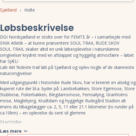
Sjælland
Holte
Løbsbeskrivelse
DGI Nordsjælland er stolte over for FEMTE år – i samarbejde med
SNIK Atletik – at kunne præsentere SOUL TRAIL RUDE SKOV
SOUL TRAIL skaber altid en unik løbeoplevelse i naturskønne
omgivelser krydret med en afslappet og hyggelig atmosfære – løbet
har SJÆL!
Løb det fedeste trail løb på Sjælland og oplev nogle af de skønneste
naturomgivelser
Med udgangspunkt i historiske Rude Skov, har vi kreeret en alsidig og
kuperet rute der bl.a. byder på: Landsebakken, Store Egemose, Store
Stubbesø, Fiskerbakken, Blegdamsmose, Femsølyng, Granholms
mose, Maglebjerg, Krudtdam og hyggelige Rudegård Stadion alt
imens du tilbagelægger ca. 2, 5, 11 eller 21.1 kilometer (to runder på
ca.10km) – en oplevelse du sent vil glemme
Starttider
kl. 10:00 – halvmaraton (2 runder på 10 km) og 10 km
Læs mere
kl. 10:10 – 5 km