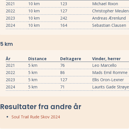
2021
10 km
123
Michael Rixon
2022
10 km
127
Christopher Meulen
2023
10 km
242
Andreas Ærenlund
2024
10 km
164
Sebastian Clausen
5 km
År
Distance
Deltagere
Vinder, herrer
2021
5 km
76
Leo Marcello
2022
5 km
86
Mads Emil Romme
2023
5 km
127
Ellis Oron-Lexner
2024
5 km
71
Laurits Gade Strøy
Resultater fra andre år
Soul Trail Rude Skov 2024