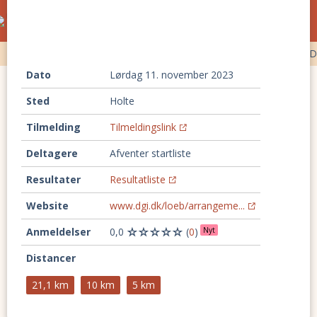
Ultraløb og trailløb i Danmark
kalender
Ultraløb
Trailløb
Backyard ultra
100 km løb
Timeløb
D
Dato
lørdag 11. november 2023
Sted
Holte
Tilmelding
Tilmeldingslink
Deltagere
Afventer startliste
Resultater
Resultatliste
Website
www.dgi.dk/loeb/arrangeme...
Anmeldelser
0,0
(
0
)
Nyt
Distancer
21,1 km
10 km
5 km