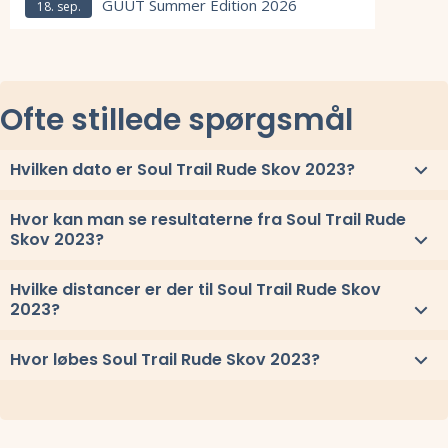
GUUT Summer Edition 2026
18. sep.
Læs mere om GUUT Summer Edition 2026 og se tilmelding, deltagerlis
Ofte stillede spørgsmål
Hvilken dato er Soul Trail Rude Skov 2023?
Soul Trail Rude Skov 2023 løbes lørdag 11. november 2023.
Hvor kan man se resultaterne fra Soul Trail Rude
Skov 2023?
Se link til resultaterne eller
se alle vindere herover
.
Hvilke distancer er der til Soul Trail Rude Skov
2023?
Til Soul Trail Rude Skov 2023 løbes distancerne 21,1 km, 10 km,
Hvor løbes Soul Trail Rude Skov 2023?
og 5 km
Soul Trail Rude Skov 2023 løbes ved Holte, Sjælland.
Stævnepladsen har adressen Kongevejen 464, 2840 Holte.
Se
oppe under kort
eller få
rutevejledning med Google Maps
.