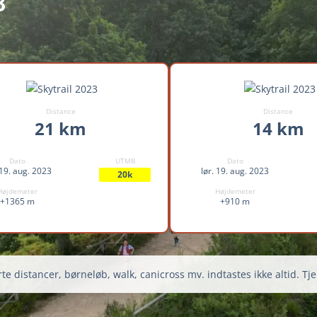
3
Distance
Distance
21 km
14 km
Dato
UTMB
Dato
 19. aug. 2023
lør. 19. aug. 2023
20k
Højdemeter
Højdemeter
+1365 m
+910 m
te distancer, børneløb, walk, canicross mv. indtastes ikke altid. Tje