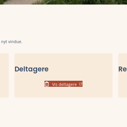
t nyt vindue.
Deltagere
Re
Vis deltagere