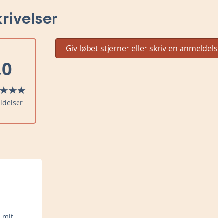
rivelser
Giv løbet stjerner eller skriv en anmeldel
,0
ldelser
n mit