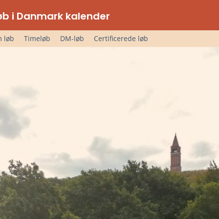
lløb i Danmark kalender
 løb
Timeløb
DM-løb
Certificerede løb