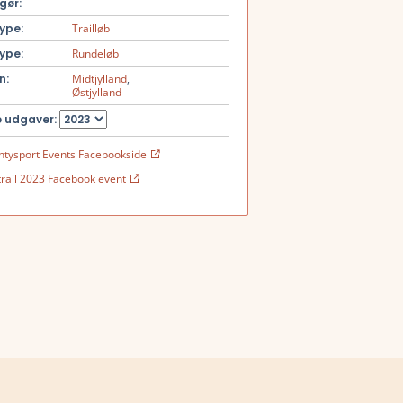
gør:
ype:
Trailløb
ype:
Rundeløb
n:
Midtjylland
,
Østjylland
 udgaver:
ntysport Events Facebookside
trail 2023 Facebook event