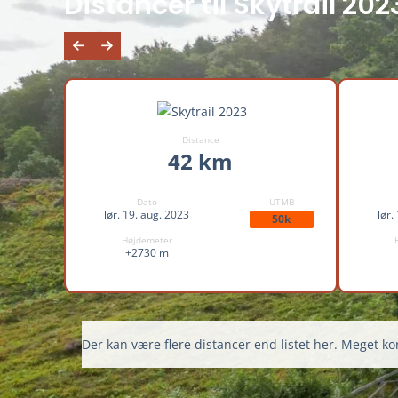
Distancer til Skytrail 202
Distance
42 km
Dato
UTMB
lør. 19. aug. 2023
lør.
50k
Højdemeter
+2730 m
Der kan være flere distancer end listet her. Meget kor