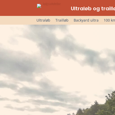
Ultraløb og trai
Ultraløb
Trailløb
Backyard ultra
100 km