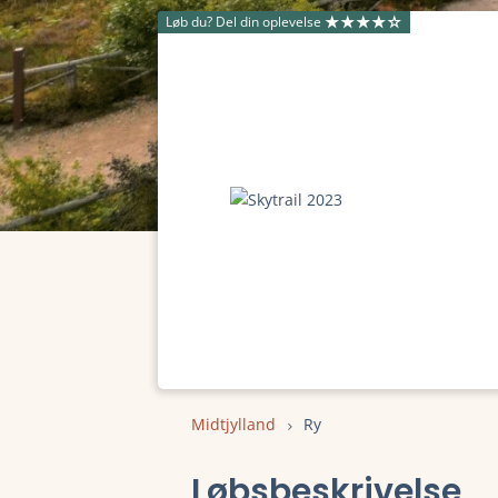
Løb du? Del din oplevelse
Midtjylland
Ry
Løbsbeskrivelse