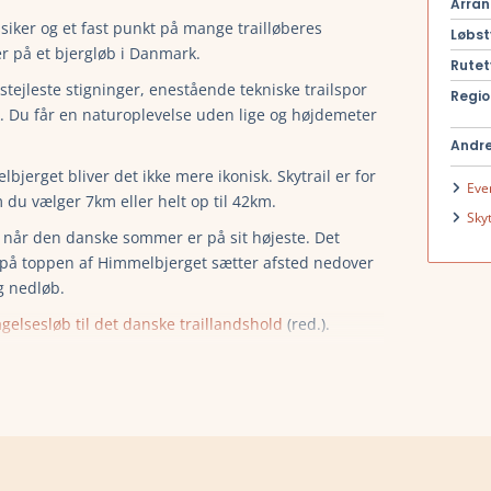
Arran
ssiker og et fast punkt på mange trailløberes
Løbst
r på et bjergløb i Danmark.
Rutet
ejleste stigninger, enestående tekniske trailspor
Regio
. Du får en naturoplevelse uden lige og højdemeter
Andre
jerget bliver det ikke mere ikonisk. Skytrail er for
Eve
du vælger 7km eller helt op til 42km.
Sky
st når den danske sommer er på sit højeste. Det
 på toppen af Himmelbjerget sætter afsted nedover
g nedløb.
agelsesløb til det danske traillandshold
(red.).