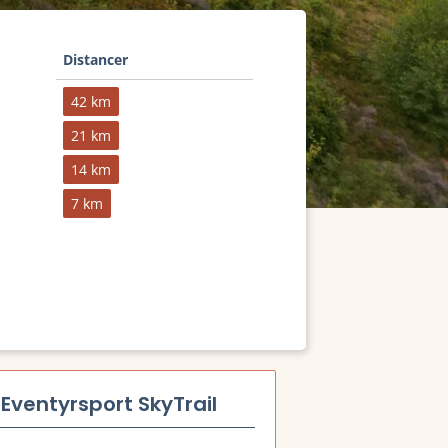
Distancer
42 km
21 km
14 km
7 km
Eventyrsport SkyTrail