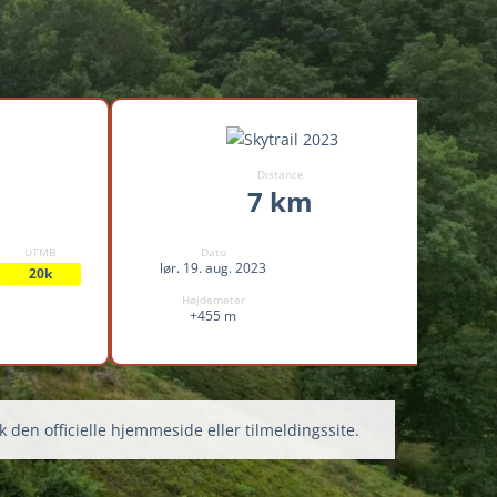
Distance
7 km
UTMB
Dato
lør. 19. aug. 2023
20k
Højdemeter
+455 m
k den officielle hjemmeside eller tilmeldingssite.