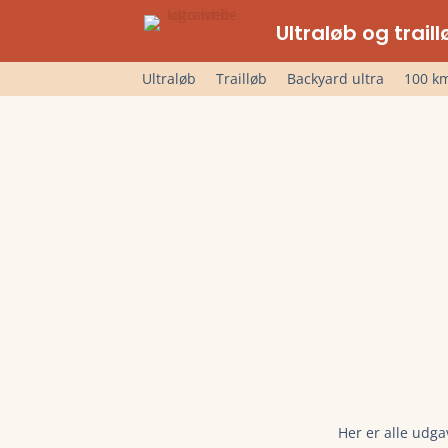
Ultraløb og trai
Ultraløb
Trailløb
Backyard ultra
100 km
Her er alle udga