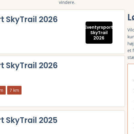
vindere.
L
t SkyTrail 2026
Eventyrsport
Vil
SkyTrail
kun
2026
høj
et 
 tilmelding, deltagerliste, resultater, tidligere vindere, rute og 
st
t SkyTrail 2026
km
7 km
 tilmelding, deltagerliste, resultater, tidligere vindere, rute og 
t SkyTrail 2025