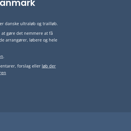
i Danmark
r danske ultraløb og trailløb.
ved at gøre det nemmere at få
de arrangører, løbere og hele
en
.
ntarer, forslag eller
løb der
ren