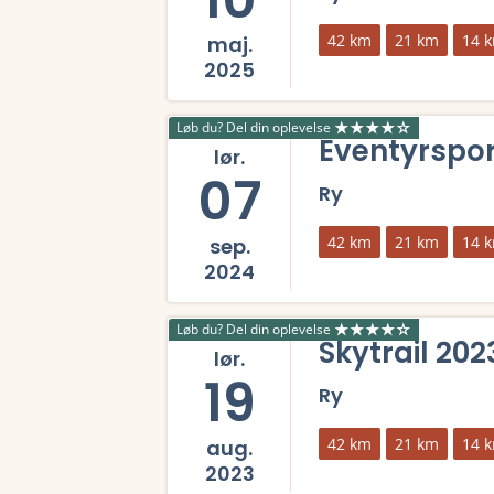
42 km
21 km
14 
maj.
2025
Læs mere om Eventyrsport SkyTrail 2025 og se
Løb du? Del din oplevelse
Eventyrspor
lør.
07
Ry
42 km
21 km
14 
sep.
2024
Læs mere om Eventyrsport SkyTrail 2024 og se
Løb du? Del din oplevelse
Skytrail 202
lør.
19
Ry
42 km
21 km
14 
aug.
2023