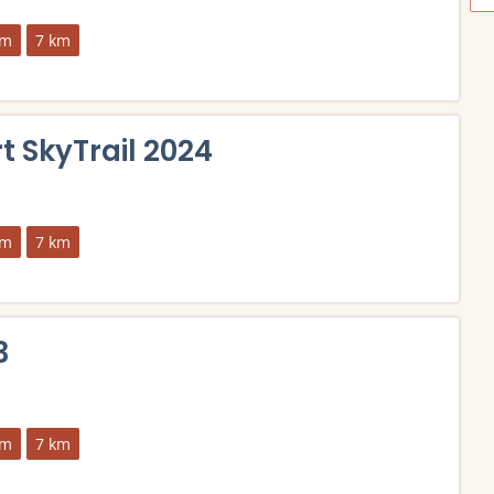
km
7 km
 tilmelding, deltagerliste, resultater, tidligere vindere, rute og 
t SkyTrail 2024
km
7 km
 tilmelding, deltagerliste, resultater, tidligere vindere, rute og 
3
km
7 km