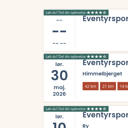
Løb du? Del din oplevelse
Eventyrspor
--
--
-- --
Læs mere om Eventyrsport SkyTrail 2026 og se
Løb du? Del din oplevelse
Eventyrspor
lør.
30
Himmelbjerget
42 km
21 km
14 
maj.
2026
Læs mere om Eventyrsport SkyTrail 2026 og se
Løb du? Del din oplevelse
Eventyrspor
lør.
10
Ry