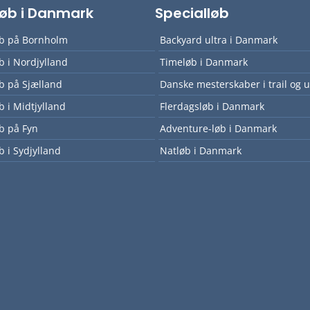
lløb i Danmark
Specialløb
øb på Bornholm
Backyard ultra i Danmark
øb i Nordjylland
Timeløb i Danmark
øb på Sjælland
Danske mesterskaber i trail og u
øb i Midtjylland
Flerdagsløb i Danmark
øb på Fyn
Adventure-løb i Danmark
b i Sydjylland
Natløb i Danmark