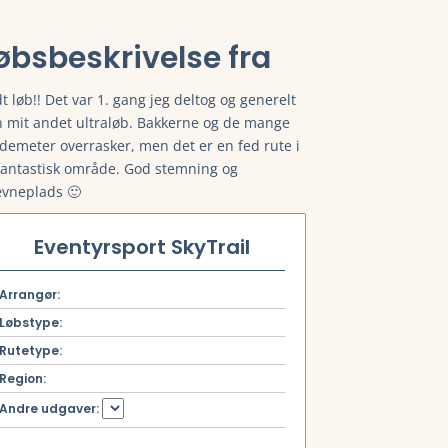
øbsbeskrivelse fra
dt løb!! Det var 1. gang jeg deltog og generelt
 mit andet ultraløb. Bakkerne og de mange
demeter overrasker, men det er en fed rute i
fantastisk område. God stemning og
meget mere.
ævneplads 🙂
Eventyrsport SkyTrail
Arrangør:
Løbstype:
Rutetype:
meget mere.
Region:
Andre udgaver: