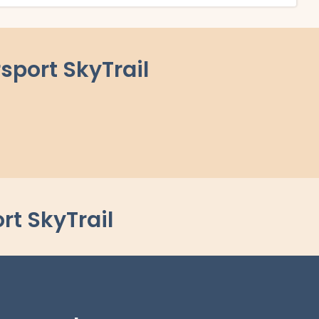
deltagerliste, resultater, tidligere vindere, rute og meget mere.
rsport SkyTrail
rt SkyTrail