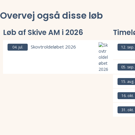
Overvej også disse løb
Løb af Skive AM i 2026
Timel
Skovtroldeløbet 2026
04. jul.
12. sep.
Læs mere om
05. sep.
Læs mere om
Læs mere om Skovtroldeløbet 2026 og se tilmelding, deltagerliste, r
15. aug.
Læs mere om
16. okt.
Læs mere om
31. okt.
Læs mere om