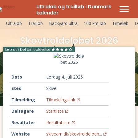
Ultraløb og trailløb i Danmark
kalender
Ultraløb
Trailløb
Backyard ultra
100 km løb
Timeløb
D
Skovtroldeløbet 2026
Løb du? Del din oplevelse
Dato
lørdag 4. juli 2026
Sted
Skive
Tilmelding
Tilmeldingslink
Deltagere
Startliste
Resultater
Resultatliste
Website
skiveam.dk/skovtroldeloeb...