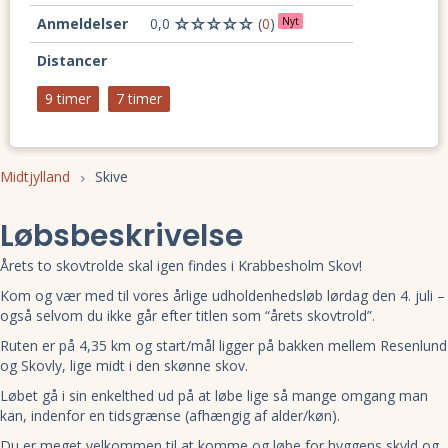
Anmeldelser
0,0
(
0
)
Nyt
Distancer
9 timer
7 timer
Midtjylland
Skive
Løbsbeskrivelse
Årets to skovtrolde skal igen findes i Krabbesholm Skov!
Kom og vær med til vores årlige udholdenhedsløb lørdag den 4. juli –
også selvom du ikke går efter titlen som “årets skovtrold”.
Ruten er på 4,35 km og start/mål ligger på bakken mellem Resenlund
og Skovly, lige midt i den skønne skov.
Løbet gå i sin enkelthed ud på at løbe lige så mange omgang man
kan, indenfor en tidsgrænse (afhængig af alder/køn).
Du er meget velkommen til at komme og løbe for hyggens skyld og