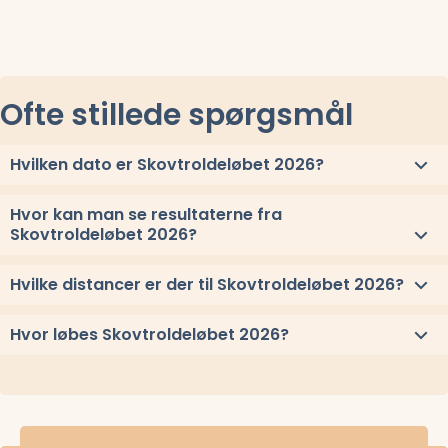
Ofte stillede spørgsmål
Hvilken dato er Skovtroldeløbet 2026?
Skovtroldeløbet 2026 løbes lørdag 4. juli 2026.
Hvor kan man se resultaterne fra
Skovtroldeløbet 2026?
Se link til resultaterne eller
se alle vindere herover
.
Hvilke distancer er der til Skovtroldeløbet 2026?
Til Skovtroldeløbet 2026 løbes distancerne 9 timer, og 7 timer
Hvor løbes Skovtroldeløbet 2026?
Skovtroldeløbet 2026 løbes ved Skive, Sydjylland.
Stævnepladsen har adressen Strandvejen 3C, 7800 Skive.
Se oppe
under kort
eller få
rutevejledning med Google Maps
.