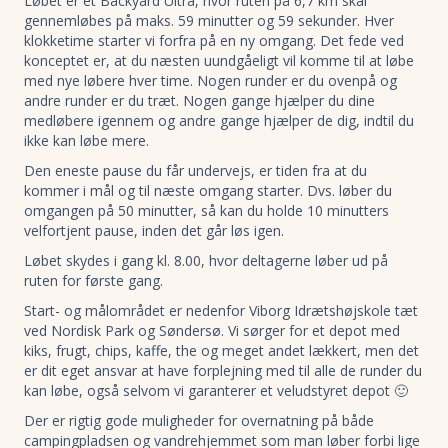
Løbet er et Backyard Ultra, hvor ruten på 6,7 km skal
gennemløbes på maks. 59 minutter og 59 sekunder. Hver
klokketime starter vi forfra på en ny omgang. Det fede ved
konceptet er, at du næsten uundgåeligt vil komme til at løbe
med nye løbere hver time. Nogen runder er du ovenpå og
andre runder er du træt. Nogen gange hjælper du dine
medløbere igennem og andre gange hjælper de dig, indtil du
ikke kan løbe mere.
Den eneste pause du får undervejs, er tiden fra at du
kommer i mål og til næste omgang starter. Dvs. løber du
omgangen på 50 minutter, så kan du holde 10 minutters
velfortjent pause, inden det går løs igen.
Løbet skydes i gang kl. 8.00, hvor deltagerne løber ud på
ruten for første gang.
Start- og målområdet er nedenfor Viborg Idrætshøjskole tæt
ved Nordisk Park og Søndersø. Vi sørger for et depot med
kiks, frugt, chips, kaffe, the og meget andet lækkert, men det
er dit eget ansvar at have forplejning med til alle de runder du
kan løbe, også selvom vi garanterer et veludstyret depot 🙂
Der er rigtig gode muligheder for overnatning på både
campingpladsen og vandrehjemmet som man løber forbi lige