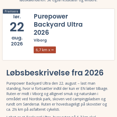
Premiere
Purepower
lør.
22
Backyard Ultra
2026
aug.
Viborg
2026
6,7 km x ∞
Læs mere om Purepower Backyard Ultra 2026 og se tilmelding, deltage
Løbsbeskrivelse fra 2026
Purepower Backyard Ultra den 22. august – last man
standing, hvor vi fortsætter indtil der kun er EN løber tilbage.
Ruten er midt i Viborg og alligevel smuk og naturskøn i
området ved Nordisk park, skoven ved campingpladsen og
rundt om Søndersø. Ruten er hovedsageligt på skovstier og
ca. 2½ km på asfalteret cykelsti.