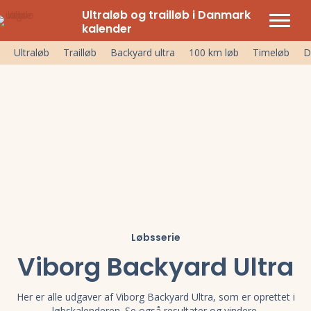
Ultraløb og trailløb i Danmark
kalender
Ultraløb
Trailløb
Backyard ultra
100 km løb
Timeløb
D
Løbsserie
Viborg Backyard Ultra
Her er alle udgaver af Viborg Backyard Ultra, som er oprettet i
løbskalenderen. Se også resultater og vindere.