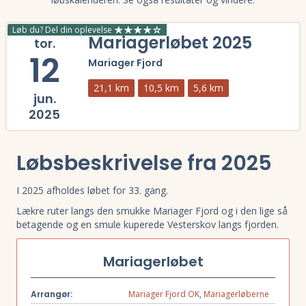
Løb du? Del din oplevelse
Mariagerløbet 2025
tor.
12
Mariager Fjord
21,1 km
10,5 km
5,6 km
jun.
2025
Læs mere om Mariagerløbet 2025 og se tilmelding, deltagerliste, res
Løbsbeskrivelse fra 2025
I 2025 afholdes løbet for 33. gang.
Lækre ruter langs den smukke Mariager Fjord og i den lige så
betagende og en smule kuperede Vesterskov langs fjorden.
Mariagerløbet
Arrangør:
Mariager Fjord OK
,
Mariagerløberne