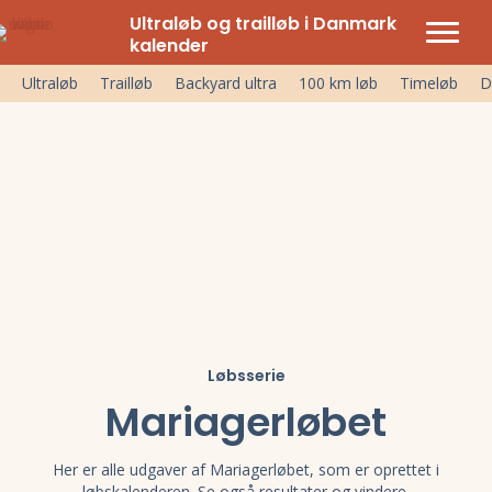
Ultraløb og trailløb i Danmark
kalender
Ultraløb
Trailløb
Backyard ultra
100 km løb
Timeløb
D
Løbsserie
Mariagerløbet
Her er alle udgaver af Mariagerløbet, som er oprettet i
løbskalenderen. Se også resultater og vindere.