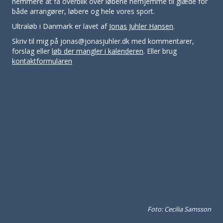
nemmere at få overblik over løbene herhjemme til glæde for
både arrangører, løbere og hele vores sport.
Ultraløb i Danmark er lavet af
Jonas Juhler Hansen
.
Skriv til mig på jonas@jonasjuhler.dk med kommentarer,
forslag eller
løb der mangler i kalenderen
. Eller brug
kontaktformularen
Foto: Cecilia Samsson