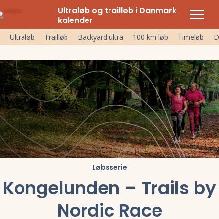
Ultraløb og trailløb i Danmark
kalender
Ultraløb
Trailløb
Backyard ultra
100 km løb
Timeløb
D
Løbsserie
Kongelunden – Trails by
Nordic Race