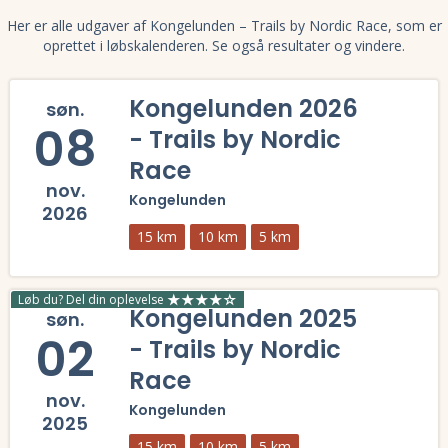
Her er alle udgaver af Kongelunden – Trails by Nordic Race, som er
oprettet i løbskalenderen. Se også resultater og vindere.
Kongelunden 2026
søn.
08
- Trails by Nordic
Race
nov.
Kongelunden
2026
15 km
10 km
5 km
Læs mere om Kongelunden 2026 - Trails by Nordic Race og se tilmeldi
Løb du? Del din oplevelse
Kongelunden 2025
søn.
02
- Trails by Nordic
Race
nov.
Kongelunden
2025
15 km
10 km
5 km