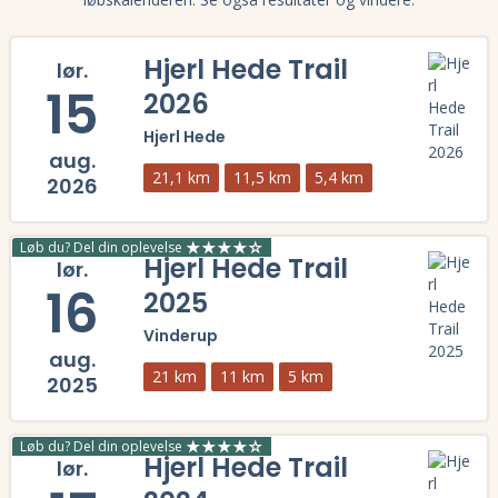
Hjerl Hede Trail
lør.
15
2026
Hjerl Hede
aug.
21,1 km
11,5 km
5,4 km
2026
Læs mere om Hjerl Hede Trail 2026 og se tilmelding, deltagerliste, r
Løb du? Del din oplevelse
Hjerl Hede Trail
lør.
16
2025
Vinderup
aug.
21 km
11 km
5 km
2025
Læs mere om Hjerl Hede Trail 2025 og se tilmelding, deltagerliste, r
Løb du? Del din oplevelse
Hjerl Hede Trail
lør.