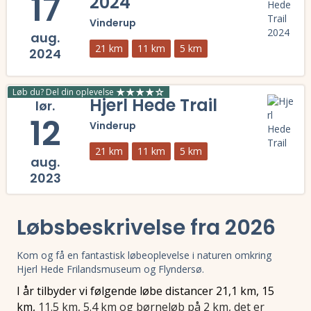
17
2024
Vinderup
aug.
21 km
11 km
5 km
2024
Læs mere om Hjerl Hede Trail 2024 og se tilmelding, deltagerliste, r
Løb du? Del din oplevelse
Hjerl Hede Trail
lør.
12
Vinderup
21 km
11 km
5 km
aug.
2023
Læs mere om Hjerl Hede Trail og se tilmelding, deltagerliste, result
Løbsbeskrivelse fra 2026
Kom og få en fantastisk løbeoplevelse i naturen omkring
Hjerl Hede Frilandsmuseum og Flyndersø.
I år tilbyder vi følgende løbe distancer 21,1 km, 15
km,
11.5 km, 5.4 km og børneløb på 2 km, det er