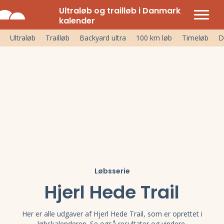
Ultraløb og trailløb i Danmark
kalender
Ultraløb
Trailløb
Backyard ultra
100 km løb
Timeløb
D
Løbsserie
Hjerl Hede Trail
Her er alle udgaver af Hjerl Hede Trail, som er oprettet i
løbskalenderen. Se også resultater og vindere.