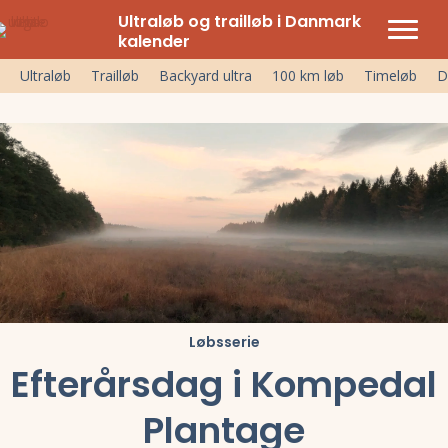
Ultraløb og trailløb i Danmark
kalender
Ultraløb
Trailløb
Backyard ultra
100 km løb
Timeløb
D
Løbsserie
Efterårsdag i Kompedal
Plantage