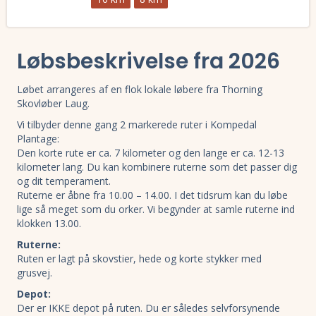
Læs mere om Efterårsdag i Kompedal Plantage 2025 og se tilmelding, 
Løbsbeskrivelse fra 2026
Løbet arrangeres af en flok lokale løbere fra Thorning
Skovløber Laug.
Vi tilbyder denne gang 2 markerede ruter i Kompedal
Plantage:
Den korte rute er ca. 7 kilometer og den lange er ca. 12-13
kilometer lang. Du kan kombinere ruterne som det passer dig
og dit temperament.
Ruterne er åbne fra 10.00 – 14.00. I det tidsrum kan du løbe
lige så meget som du orker. Vi begynder at samle ruterne ind
klokken 13.00.
Ruterne:
Ruten er lagt på skovstier, hede og korte stykker med
grusvej.
Depot:
Der er IKKE depot på ruten. Du er således selvforsynende