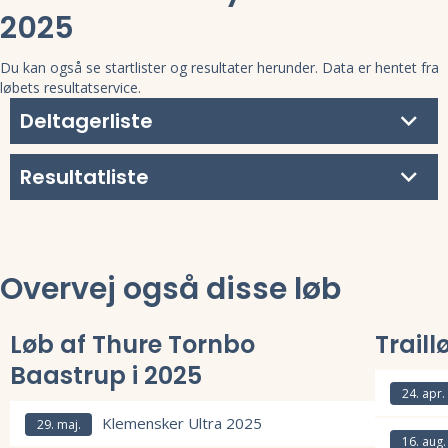
2025
Du kan også se startlister og resultater herunder. Data er hentet fra
løbets resultatservice.
Deltagerliste
Resultatliste
Overvej også disse løb
Løb af Thure Tornbo
Traill
Baastrup i 2025
24. apr.
Klemensker Ultra 2025
Læs mere om
29. maj.
16. aug.