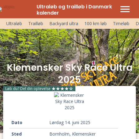
Ultraløb og trailløb i Danmark
kalender
Ultraløb
Trailløb
Backyard ultra
100 km løb
Timeløb
D
Klemensker Sky Race Ultra
2025
Løb du? Del din oplevelse
Dato
lørdag 14. juni 2025
Sted
Bornholm, Klemensker