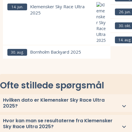
Læs mere om Klemensker Ultra 2025 og se tilmelding, deltagerliste, 
Klemensker Sky Race Ultra
Læs mere om
14. jun.
26. jun.
2025
Læs mere om
30. okt.
Læs mere om
14. aug.
Læs mere om Klemensker Sky Race Ultra 2025 og se tilmelding, deltag
Læs mere om
Bornholm Backyard 2025
30. aug.
Læs mere om Bornholm Backyard 2025 og se tilmelding, deltagerliste
Ofte stillede spørgsmål
Hvilken dato er Klemensker Sky Race Ultra
2025?
Klemensker Sky Race Ultra 2025 løbes lørdag 14. juni 2025.
Hvor kan man se resultaterne fra Klemensker
Sky Race Ultra 2025?