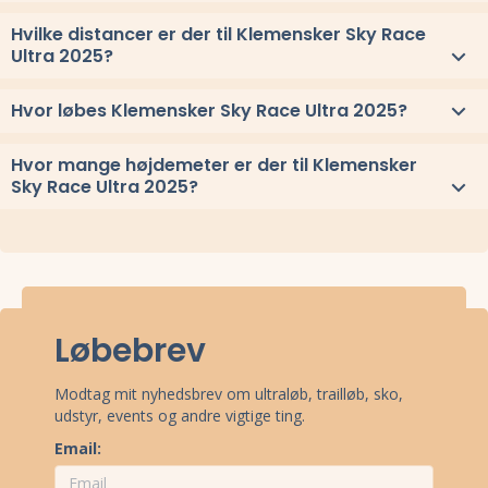
Se link til resultaterne eller
se alle vindere herover
.
Hvilke distancer er der til Klemensker Sky Race
Ultra 2025?
Til Klemensker Sky Race Ultra 2025 løbes distancerne og 100 km
Hvor løbes Klemensker Sky Race Ultra 2025?
Klemensker Sky Race Ultra 2025 løbes ved Klemensker,
Hvor mange højdemeter er der til Klemensker
Bornholm.
Sky Race Ultra 2025?
Stævnepladsen har adressen Fabriksvej 30, 3782 Klemensker.
Se
oppe under kort
eller få
rutevejledning med Google Maps
.
Ruterne til Klemensker Sky Race Ultra 2025 er opgivet med
følgende højdemetre:
100 km: 10000 m
Oplysningerne stammer enten fra officielle oplysninger fra
Løbebrev
arrangørerne eller fra offentlige Strava-uploads fra deltagere.
Modtag mit nyhedsbrev om ultraløb, trailløb, sko,
udstyr, events og andre vigtige ting.
Email: