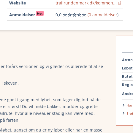
Website
trailrundenmark.dk/kommen...
Nyt
Anmeldelser
0,0
(0 anmeldelser
)
Arran
r forårs versionen og vi glæder os allerede til at se
Løbst
Rutet
 i skoven.
Regio
Andre
rede godt i gang med løbet, som tager dig ind på de
Har
e er størst! Du vil møde bakker, mudder og grøfte
ailrute, hvor alle niveauer stadig kan være med,
Tra
på farten.
løbet, uanset om du er ny løber eller har en masse