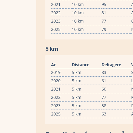
2021
10 km
95
2022
10 km
81
2023
10 km
77
2025
10 km
79
5 km
År
Distance
Deltagere
2019
5 km
83
2020
5 km
61
2021
5 km
60
2022
5 km
77
2023
5 km
58
2025
5 km
63