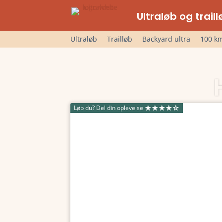
Ultraløb og trai
Ultraløb
Trailløb
Backyard ultra
100 km
Løb du? Del din oplevelse