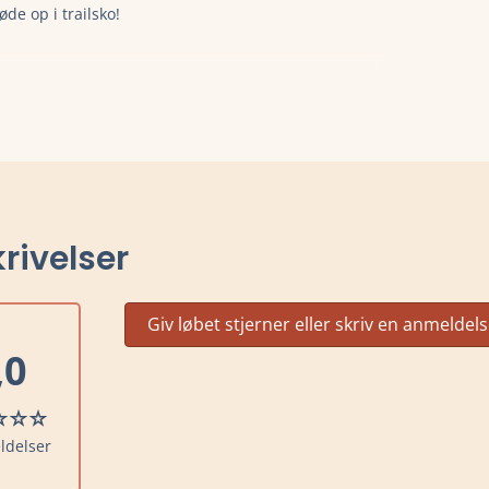
øde op i trailsko!
rivelser
Giv løbet stjerner eller skriv en anmeldel
,0
ldelser