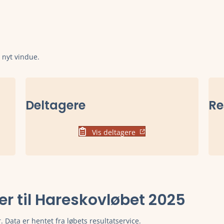
t nyt vindue.
Deltagere
Re
Vis deltagere
ter til Hareskovløbet 2025
. Data er hentet fra løbets resultatservice.