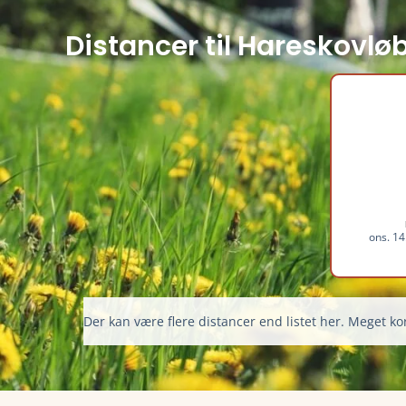
Distancer til Hareskovlø
ons. 14
Der kan være flere distancer end listet her. Meget kor