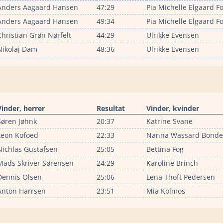
Anders Aagaard Hansen
47:29
Pia Michelle Elgaard Fo
Anders Aagaard Hansen
49:34
Pia Michelle Elgaard Fo
Christian Grøn Nørfelt
44:29
Ulrikke Evensen
Nikolaj Dam
48:36
Ulrikke Evensen
Vinder, herrer
Resultat
Vinder, kvinder
Søren Jøhnk
20:37
Katrine Svane
Leon Kofoed
22:33
Nanna Wassard Bonde
Nichlas Gustafsen
25:05
Bettina Fog
Mads Skriver Sørensen
24:29
Karoline Brinch
Dennis Olsen
25:06
Lena Thoft Pedersen
Anton Harrsen
23:51
Mia Kolmos