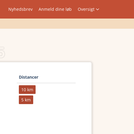
Nyhedsbrev
Anmeld dine løb
Oversigt
5
Distancer
10 km
5 km