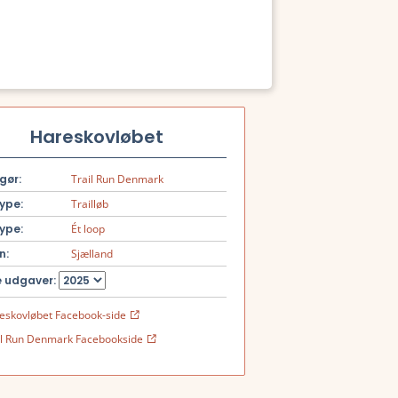
Hareskovløbet
gør:
Trail Run Denmark
ype:
Trailløb
ype:
Ét loop
n:
Sjælland
 udgaver:
eskovløbet Facebook-side
il Run Denmark Facebookside