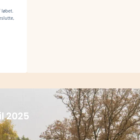
 løbet.
slutte,
il 2025