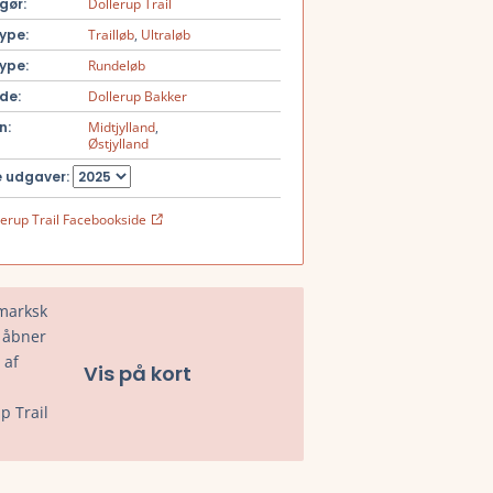
gør:
Dollerup Trail
ype:
Trailløb
,
Ultraløb
ype:
Rundeløb
de:
Dollerup Bakker
n:
Midtjylland
,
Østjylland
 udgaver:
lerup Trail Facebookside
Vis på kort