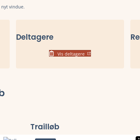
t nyt vindue.
Deltagere
Re
Vis deltagere
b
Trailløb
K