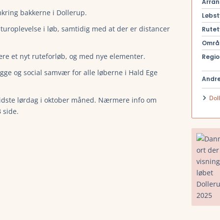
Arran
 omkring bakkerne i Dollerup.
Løbst
turoplevelse i løb, samtidig med at der er distancer
Rutet
Områ
 være et nyt ruteforløb, og med nye elementer.
Regio
gge og social samvær for alle løberne i Hald Ege
Andre
Dol
dste lørdag i oktober måned. Nærmere info om
 side.