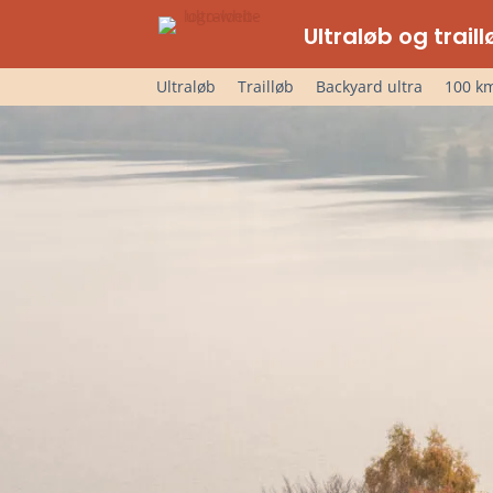
Ultraløb og trai
Ultraløb
Trailløb
Backyard ultra
100 km