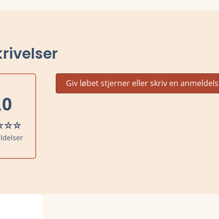
rivelser
Giv løbet stjerner eller skriv en anmeldel
,0
ldelser