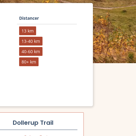
Distancer
13 km
13-40 km
40-60 km
80+ km
Dollerup Trail