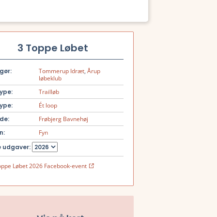
3 Toppe Løbet
gør:
Tommerup Idræt
,
Årup
løbeklub
ype:
Trailløb
ype:
Ét loop
de:
Frøbjerg Bavnehøj
n:
Fyn
 udgaver:
oppe Løbet 2026 Facebook-event