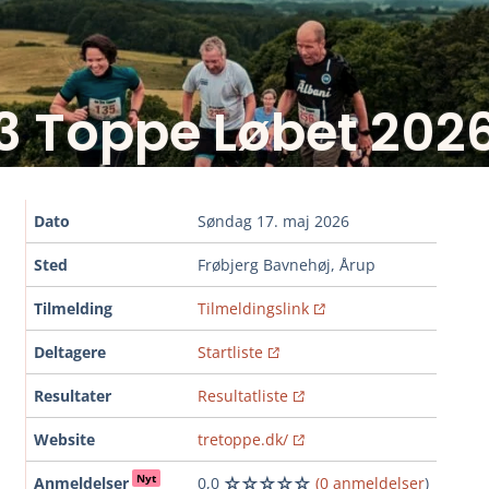
3 Toppe Løbet 202
Dato
søndag 17. maj 2026
Sted
Frøbjerg Bavnehøj, Årup
Tilmelding
Tilmeldingslink
Deltagere
Startliste
Resultater
Resultatliste
Website
tretoppe.dk/
Nyt
Anmeldelser
0,0
(0 anmeldelser
)