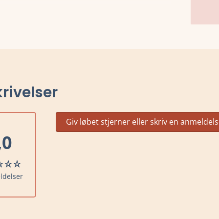
rivelser
Giv løbet stjerner eller skriv en anmeldel
,0
ldelser