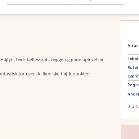
Arran
Løbst
 Højfyn, hvor fællesskab, hygge og gode oplevelser
Rutet
antastisk tur over de ikoniske højdepunkter:
Områ
Regio
Andre
3 T