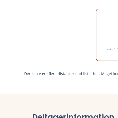
Distancer til 3 Toppe Løb
søn. 17
Der kan være flere distancer end listet her. Meget kor
Deltagerinformation