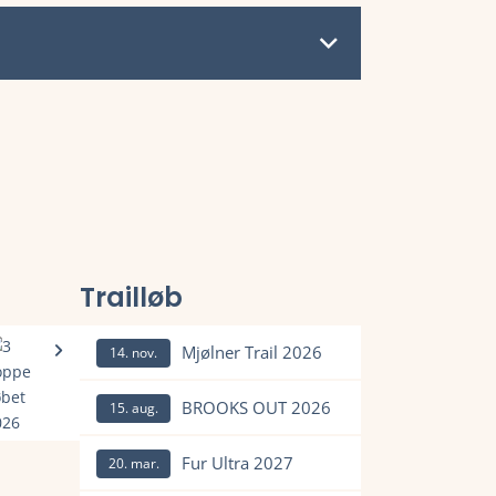
Trailløb
Mjølner Trail 2026
14. nov.
Læs mere om Mjølner Trail 2026 og se tilmelding, deltage
BROOKS OUT 2026
15. aug.
Læs mere om BROOKS OUT 2026 og se tilmelding, deltager
tagerliste, resultater, tidligere vindere, rute og meget mere.
Fur Ultra 2027
20. mar.