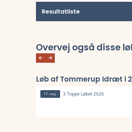
Resultatliste
Overvej også disse lø
Løb af Tommerup Idræt i 
3 Toppe Løbet 2026
17. maj.
Læs mere om 3 Toppe Løbet 2026 og se tilmelding,