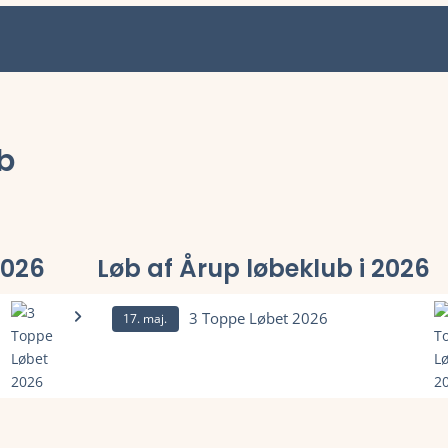
b
2026
Løb af Årup løbeklub i 2026
3 Toppe Løbet 2026
17. maj.
 deltagerliste, resultater, tidligere vindere, rute og meget mere.
Læs mere om 3 Toppe Løbet 2026 og se tilmelding, del