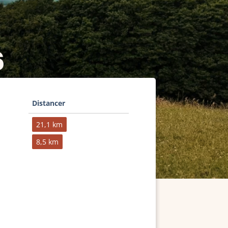
6
Distancer
21,1 km
8,5 km