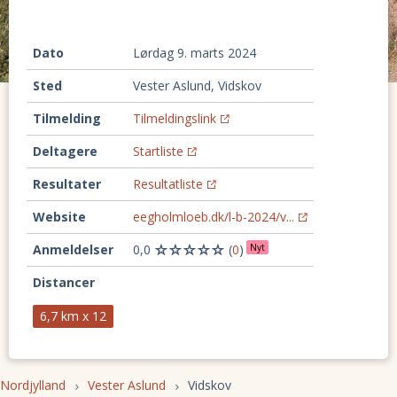
Dato
lørdag 9. marts 2024
Sted
Vester Aslund, Vidskov
Tilmelding
Tilmeldingslink
Deltagere
Startliste
Resultater
Resultatliste
Website
eegholmloeb.dk/l-b-2024/v...
Anmeldelser
0,0
(
0
)
Nyt
Distancer
6,7 km x 12
Nordjylland
Vester Aslund
Vidskov