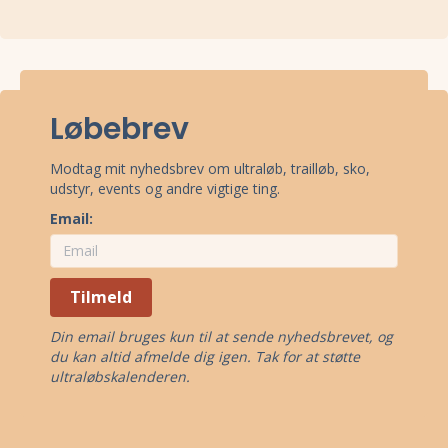
Ruterne til Vester Aslund Backyard 2024 er opgivet med følgende
højdemetre:
6,7 km x 12: 130 m
Oplysningerne stammer enten fra officielle oplysninger fra
Løbebrev
arrangørerne eller fra offentlige Strava-uploads fra deltagere.
Modtag mit nyhedsbrev om ultraløb, trailløb, sko,
udstyr, events og andre vigtige ting.
Email:
Tilmeld
Din email bruges kun til at sende nyhedsbrevet, og
du kan altid afmelde dig igen. Tak for at støtte
ultraløbskalenderen.