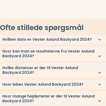
Ofte stillede spørgsmål
Hvilken dato er Vester Aslund Backyard 2024?
Vester Aslund Backyard 2024 løbes lørdag 9. marts 2024.
Hvor kan man se resultaterne fra Vester Aslund
Backyard 2024?
Se link til resultaterne eller
se alle vindere herover
.
Hvilke distancer er der til Vester Aslund
Backyard 2024?
Til Vester Aslund Backyard 2024 løbes distancerne og 6,7 km x 12
Hvor løbes Vester Aslund Backyard 2024?
Vester Aslund Backyard 2024 løbes ved Vidskov, Nordjylland.
Hvor mange højdemeter er der til Vester Aslund
Stævnepladsen har adressen Aslundvej 79, 9310 Vidskov.
Se oppe
Backyard 2024?
under kort
eller få
rutevejledning med Google Maps
.