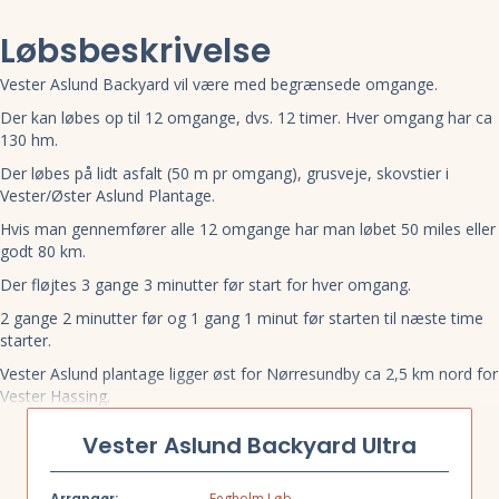
Løbsbeskrivelse
Vester Aslund Backyard vil være med begrænsede omgange.
Der kan løbes op til 12 omgange, dvs. 12 timer. Hver omgang har ca
130 hm.
Der løbes på lidt asfalt (50 m pr omgang), grusveje, skovstier i
Vester/Øster Aslund Plantage.
Hvis man gennemfører alle 12 omgange har man løbet 50 miles eller
godt 80 km.
Der fløjtes 3 gange 3 minutter før start for hver omgang.
2 gange 2 minutter før og 1 gang 1 minut før starten til næste time
starter.
Vester Aslund plantage ligger øst for Nørresundby ca 2,5 km nord for
Vester Hassing.
Der er adgang til et wc og indendørs plads til ca 25 deltagere.
Vester Aslund Backyard Ultra
Der er ude på ruten et muldtoilet og et almindelig toilet.
De kommer efter ca 1/3 og 2/3 ude på ruten og vi løber lige forbi
Arrangør:
Eegholm Løb