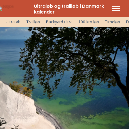
Ultraløb og trailløb i Danmark
kalender
Ultraløb
Trailløb
Backyard ultra
100 km løb
Timeløb
D