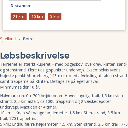
Distancer
21 km
10 km
5 km
Sjælland
Borre
Løbsbeskrivelse
Terrænet er stærkt kuperet – med bøgeskov, overdrev, klinter, sand-
og stenstrand. Flere udsigtspunkter undervejs. Eksempelvis Møns
højeste punkt Aborrebjerg 143m.o.h. med afveksling af løb på strand
samt trapperne på Klinten. Deltagelse på eget ansvar.
Minimumsalder 16 år.
Halvmaraton: Ca. 700 højdemeter. Hovedsageligt trail, 1,5 km sten-
strand, 2,5 km asfalt, ca.1000 trappetrin og 2 væskedepoter
undervejs. Maxtiden er 4 timer.
10 km. : Knap så mange højdemeter. 1,5 km. Sten-strand, 8,5 km
trail, 770 trappetrin.
5 km.: Endnu færre højdemeter. 1,5 km. Sten-strand, 3,5 km trail, 770