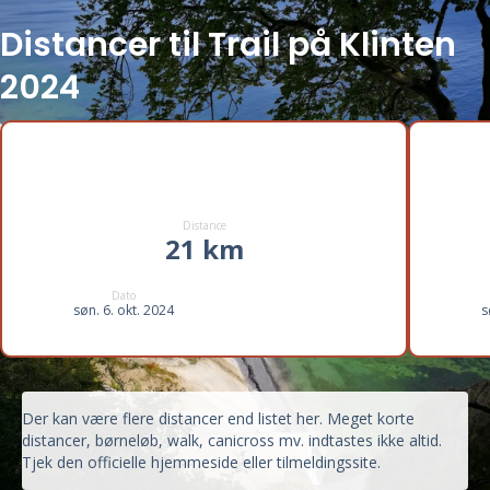
Distancer til Trail på Klinten
2024
Distance
21 km
Dato
søn. 6. okt. 2024
s
Der kan være flere distancer end listet her. Meget korte
distancer, børneløb, walk, canicross mv. indtastes ikke altid.
Tjek den officielle hjemmeside eller tilmeldingssite.