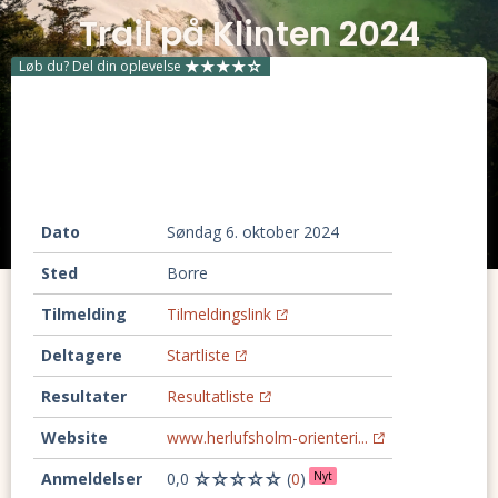
Trail på Klinten 2024
Løb du? Del din oplevelse
Dato
søndag 6. oktober 2024
Sted
Borre
Tilmelding
Tilmeldingslink
Deltagere
Startliste
Resultater
Resultatliste
Website
www.herlufsholm-orienteri...
Anmeldelser
0,0
(
0
)
Nyt