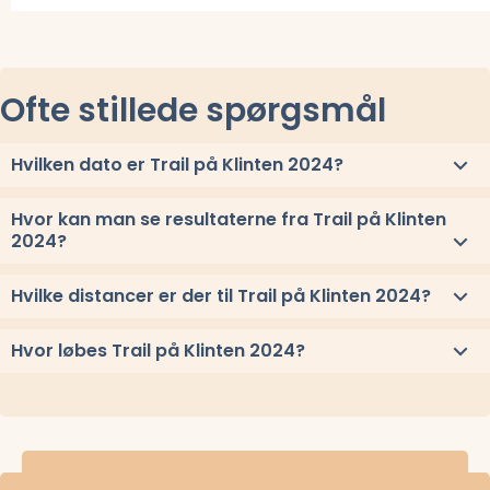
Læs mere om Eventyrsport Møns Klint Trail 2026 og se tilmelding, del
Læs mere om
Ofte stillede spørgsmål
Hvilken dato er Trail på Klinten 2024?
Trail på Klinten 2024 løbes søndag 6. oktober 2024.
Hvor kan man se resultaterne fra Trail på Klinten
2024?
Se link til resultaterne eller
se alle vindere herover
.
Hvilke distancer er der til Trail på Klinten 2024?
Til Trail på Klinten 2024 løbes distancerne 21 km, 10 km, og 5 km
Hvor løbes Trail på Klinten 2024?
Trail på Klinten 2024 løbes ved Borre, Sjælland.
Stævnepladsen har adressen Langebjergvej 4, 4791 Borre.
Se
oppe under kort
eller få
rutevejledning med Google Maps
.