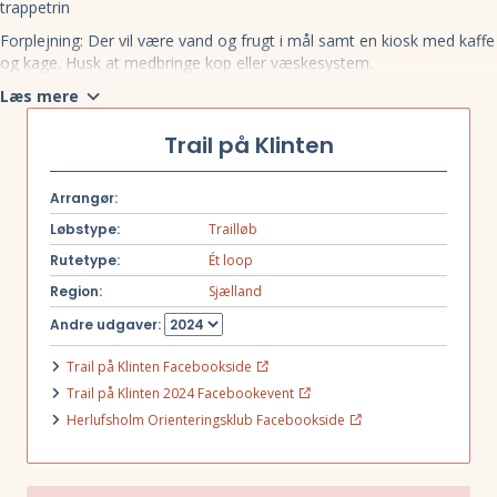
trappetrin
Forplejning: Der vil være vand og frugt i mål samt en kiosk med kaffe
og kage. Husk at medbringe kop eller væskesystem.
Tidstagning: Der udleveres chip til tidstagning.
Læs mere
For neden og for oven af trappen er der opstillet checkpoints,
således atman kan få tiden for ”trappespurten”. Trappespurten går
Trail på Klinten
fra stranden og op til toppen af klinten.
Løbsresultaterne og trappetiden kan ses på hjemmesiden
Arrangør:
”
www.herlufsholm-orientering.dk/trailinfo
” hurtigst mulig efter løbet.
Løbstype:
Trailløb
Rutetype:
Ét loop
Region:
Sjælland
Andre udgaver:
Trail på Klinten Facebookside
Trail på Klinten 2024 Facebookevent
Herlufsholm Orienteringsklub Facebookside