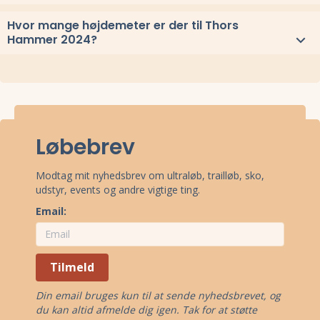
Thors Hammer 2024 løbes ved Them, Midtjylland.
Hvor mange højdemeter er der til Thors
Stævnepladsen har adressen Horsbjergvej 11, 8653 Them.
Se
Hammer 2024?
oppe under kort
eller få
rutevejledning med Google Maps
.
Ruterne til Thors Hammer 2024 er opgivet med følgende
højdemetre:
14 km: 800 m
7 km: 400 m
Løbebrev
Oplysningerne stammer enten fra officielle oplysninger fra
arrangørerne eller fra offentlige Strava-uploads fra deltagere.
Modtag mit nyhedsbrev om ultraløb, trailløb, sko,
udstyr, events og andre vigtige ting.
Email:
Tilmeld
Din email bruges kun til at sende nyhedsbrevet, og
du kan altid afmelde dig igen. Tak for at støtte