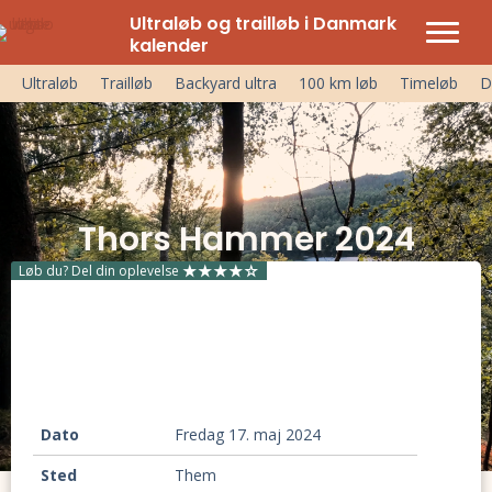
Ultraløb og trailløb i Danmark
kalender
Ultraløb
Trailløb
Backyard ultra
100 km løb
Timeløb
D
Thors Hammer 2024
Løb du? Del din oplevelse
Dato
fredag 17. maj 2024
Sted
Them