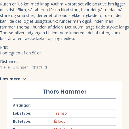
Ruten er 7,5 km med knap 400hm – stort set alle positive hm ligger
de sidste 5km, så løberen får en blød start, hvor det går nedad på
store og små stier, der er et offroad stykke til glæde for dem, der
kan lide det, og et udsigtspunkt runder man også, inden man
rammer Thorsø i bunden af dalen. Det 600m lange flade stykke langs
Thorsø bliver indgangen til den mere kuperede del af ruten, som
består af en række lækre op- og nedløb.
Pris:
I omegnen af en 50’er.
Distancer:
1 eller 2 runder – that’s it!
Hvad får jeg ud af det?
Læs mere
Lækker rute, håndholdt tidstagning, startnummer og en forfriskning,
når du kommer i mål.
Thors Hammer
Hvorfor løbe i Thorsø Bakker?
Fordi det er sjovt og skoven er ret lækker – uanset årstid.
Arrangør:
Løbstype:
Trailløb
Rutetype:
Ét loop