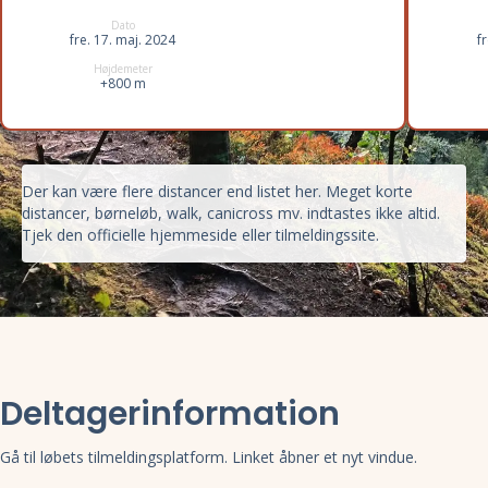
Dato
fre. 17. maj. 2024
f
Højdemeter
+800 m
Der kan være flere distancer end listet her. Meget korte
distancer, børneløb, walk, canicross mv. indtastes ikke altid.
Tjek den officielle hjemmeside eller tilmeldingssite.
Deltagerinformation
Gå til løbets tilmeldingsplatform. Linket åbner et nyt vindue.