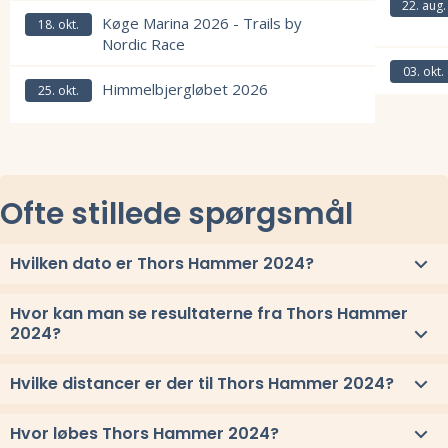
22. aug.
Læs mere om Anholt Rundt 2026 og se tilmelding, deltagerliste, resu
Køge Marina 2026 - Trails by
18. okt.
Nordic Race
Læs mere om
03. okt.
Læs mere om Køge Marina 2026 - Trails by Nordic Race og se tilmeldi
Himmelbjergløbet 2026
25. okt.
Læs mere om
Læs mere om Himmelbjergløbet 2026 og se tilmelding, deltagerliste, 
Ofte stillede spørgsmål
Hvilken dato er Thors Hammer 2024?
Thors Hammer 2024 løbes fredag 17. maj 2024.
Hvor kan man se resultaterne fra Thors Hammer
2024?
Se link til resultaterne eller
se alle vindere herover
.
Hvilke distancer er der til Thors Hammer 2024?
Til Thors Hammer 2024 løbes distancerne 14 km, og 7 km
Hvor løbes Thors Hammer 2024?