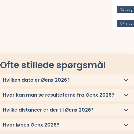
Læs mere om
15. aug.
Læs mere om
07. nov.
Læs mere om
Ofte stillede spørgsmål
Hvilken dato er Øenx 2026?
Øenx 2026 løbes lørdag 20. juni 2026.
Hvor kan man se resultaterne fra Øenx 2026?
Se link til resultaterne eller
se alle vindere herover
.
Hvilke distancer er der til Øenx 2026?
Til Øenx 2026 løbes distancerne og 50 km
Hvor løbes Øenx 2026?