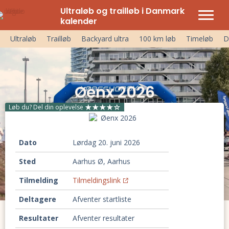
Ultraløb og trailløb i Danmark
kalender
Ultraløb
Trailløb
Backyard ultra
100 km løb
Timeløb
D
Øenx 2026
Løb du? Del din oplevelse
Dato
lørdag 20. juni 2026
Sted
Aarhus Ø, Aarhus
Tilmelding
Tilmeldingslink
Deltagere
Afventer startliste
Resultater
Afventer resultater