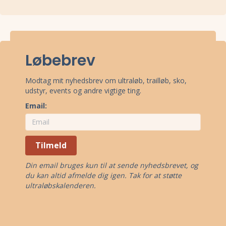
Øenx 2026 løbes ved Aarhus, Sydjylland.
Stævnepladsen har adressen Jette Tikjøbs Plads, 8000 Aarhus.
Se
oppe under kort
eller få
rutevejledning med Google Maps
.
Løbebrev
Modtag mit nyhedsbrev om ultraløb, trailløb, sko,
udstyr, events og andre vigtige ting.
Email:
Tilmeld
Din email bruges kun til at sende nyhedsbrevet, og
du kan altid afmelde dig igen. Tak for at støtte
ultraløbskalenderen.