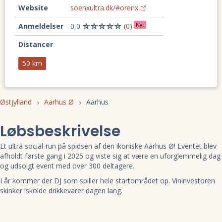
Website
soenxultra.dk/#orenx
Anmeldelser
0,0
(
0
)
Nyt
Distancer
50 km
Østjylland
Aarhus Ø
Aarhus
Løbsbeskrivelse
Et ultra social-run på spidsen af den ikoniske Aarhus Ø! Eventet blev
afholdt første gang i 2025 og viste sig at være en uforglemmelig dag
og udsolgt event med over 300 deltagere.
I år kommer der DJ som spiller hele startområdet op. Vininvestoren
skinker iskolde drikkevarer dagen lang.