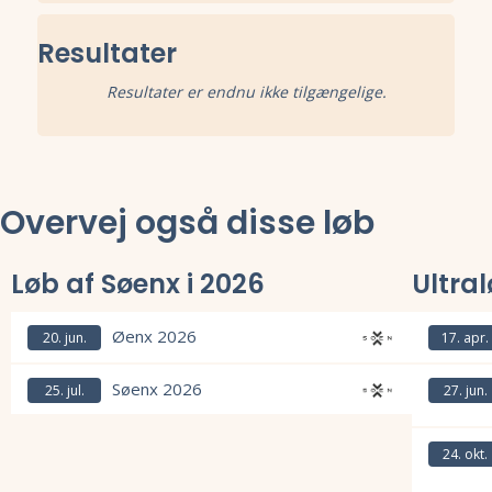
Resultater
Resultater er endnu ikke tilgængelige.
Overvej også disse løb
Løb af Søenx i 2026
Ultra
Øenx 2026
20. jun.
17. apr.
Læs mere om Øenx 2026 og se tilmelding, deltagerliste, resultater, 
Læs mere om
Søenx 2026
25. jul.
27. jun.
Læs mere om Søenx 2026 og se tilmelding, deltagerliste, resultater,
Læs mere om
24. okt.