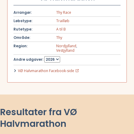
Arrangør:
Thy Race
Løbstype:
Trailløb
Rutetype:
A til B
Område:
Thy
Region:
Nordjylland
,
Vestjylland
Andre udgaver:
VØ Halvmarathon Facebook-side
Resultater fra VØ
Halvmarathon