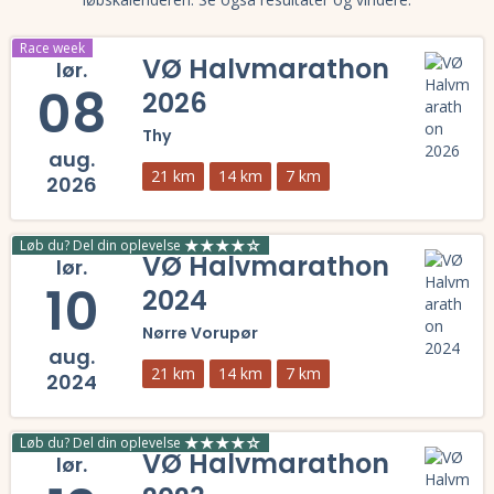
Race week
VØ Halvmarathon
lør.
08
2026
Thy
aug.
21 km
14 km
7 km
2026
Læs mere om VØ Halvmarathon 2026 og se tilmelding, deltagerliste, 
Løb du? Del din oplevelse
VØ Halvmarathon
lør.
10
2024
Nørre Vorupør
aug.
21 km
14 km
7 km
2024
Læs mere om VØ Halvmarathon 2024 og se tilmelding, deltagerliste, 
Løb du? Del din oplevelse
VØ Halvmarathon
lør.