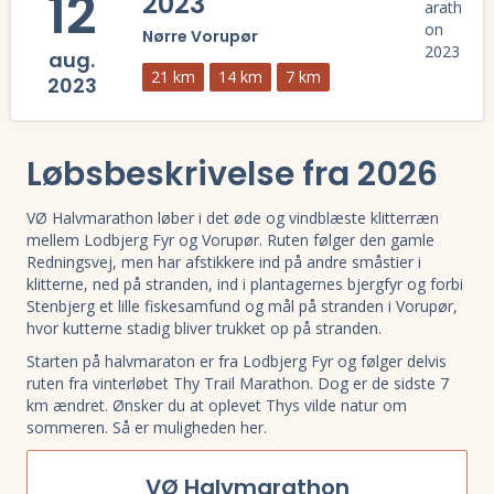
12
2023
Nørre Vorupør
aug.
21 km
14 km
7 km
2023
Læs mere om VØ Halvmarathon 2023 og se tilmelding, deltagerliste, 
Løbsbeskrivelse fra 2026
VØ Halvmarathon løber i det øde og vindblæste klitterræn
mellem Lodbjerg Fyr og Vorupør. Ruten følger den gamle
Redningsvej, men har afstikkere ind på andre småstier i
klitterne, ned på stranden, ind i plantagernes bjergfyr og forbi
Stenbjerg et lille fiskesamfund og mål på stranden i Vorupør,
hvor kutterne stadig bliver trukket op på stranden.
Starten på halvmaraton er fra Lodbjerg Fyr og følger delvis
ruten fra vinterløbet Thy Trail Marathon. Dog er de sidste 7
km ændret. Ønsker du at oplevet Thys vilde natur om
sommeren. Så er muligheden her.
VØ Halvmarathon