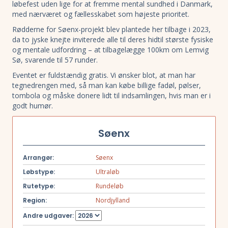
løbefest uden lige for at fremme mental sundhed i Danmark,
med nærværet og fællesskabet som højeste prioritet.
Rødderne for Søenx-projekt blev plantede her tilbage i 2023,
da to jyske knejte inviterede alle til deres hidtil største fysiske
og mentale udfordring – at tilbagelægge 100km om Lemvig
Sø, svarende til 57 runder.
Eventet er fuldstændig gratis. Vi ønsker blot, at man har
tegnedrengen med, så man kan købe billige fadøl, pølser,
tombola og måske donere lidt til indsamlingen, hvis man er i
godt humør.
Søenx
Arrangør:
Søenx
Løbstype:
Ultraløb
Rutetype:
Rundeløb
Region:
Nordjylland
Andre udgaver: