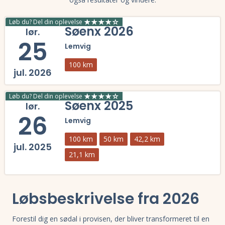
Løb du? Del din oplevelse
Søenx 2026
lør.
25
Lemvig
100 km
jul. 2026
Læs mere om Søenx 2026 og se tilmelding, deltagerliste, resultater,
Løb du? Del din oplevelse
Søenx 2025
lør.
26
Lemvig
100 km
50 km
42,2 km
jul. 2025
21,1 km
Læs mere om Søenx 2025 og se tilmelding, deltagerliste, resultater,
Løbsbeskrivelse fra 2026
Forestil dig en sødal i provisen, der bliver transformeret til en