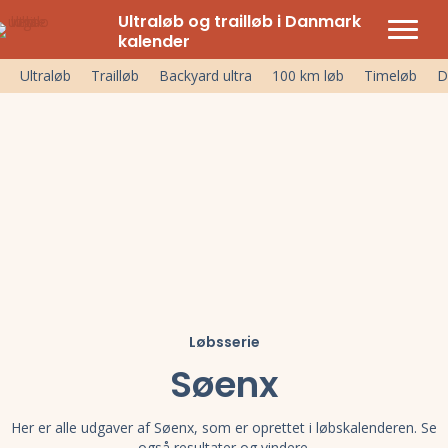
Ultraløb og trailløb i Danmark
kalender
Ultraløb
Trailløb
Backyard ultra
100 km løb
Timeløb
D
Løbsserie
Søenx
Her er alle udgaver af Søenx, som er oprettet i løbskalenderen. Se
også resultater og vindere.