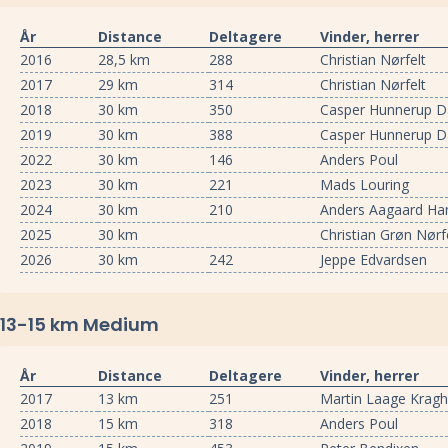
År
Distance
Deltagere
Vinder, herrer
2016
28,5 km
288
Christian Nørfelt
2017
29 km
314
Christian Nørfelt
2018
30 km
350
Casper Hunnerup D
2019
30 km
388
Casper Hunnerup D
2022
30 km
146
Anders Poul
2023
30 km
221
Mads Louring
2024
30 km
210
Anders Aagaard Ha
2025
30 km
Christian Grøn Nørf
2026
30 km
242
Jeppe Edvardsen
13-15 km Medium
År
Distance
Deltagere
Vinder, herrer
2017
13 km
251
Martin Laage Krag
2018
15 km
318
Anders Poul