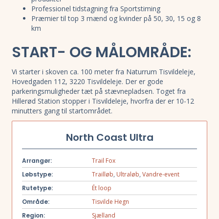
Professionel tidstagning fra Sportstiming
Præmier til top 3 mænd og kvinder på 50, 30, 15 og 8
km
START- OG MÅLOMRÅDE:
Vi starter i skoven ca. 100 meter fra Naturrum Tisvildeleje,
Hovedgaden 112, 3220 Tisvildeleje. Der er gode
parkeringsmuligheder tæt på stævnepladsen. Toget fra
Hillerød Station stopper i Tisvildeleje, hvorfra der er 10-12
minutters gang til startområdet.
North Coast Ultra
Arrangør:
Trail Fox
Løbstype:
Trailløb
,
Ultraløb
,
Vandre-event
Rutetype:
Ét loop
Område:
Tisvilde Hegn
Region:
Sjælland