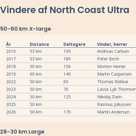
Vindere af North Coast Ultra
50-60 km X-large
År
Distance
Deltagere
Vinder, herrer
2016
53 km
159
Andreas Carlsen
2017
53 km
189
Peter Bech
2018
50 km
156
Morten Heiner
2019
60 km
140
Martin Caspersen
2022
50 km
60
Thomas Bekkar
2023
50 km
70
Lasse Lyk Thornse
2024
50 km
125
Nikolaj Dam
2025
50 km
Rasmus Juliussen
2026
50 km
179
Martin Andersen
28-30 km Large