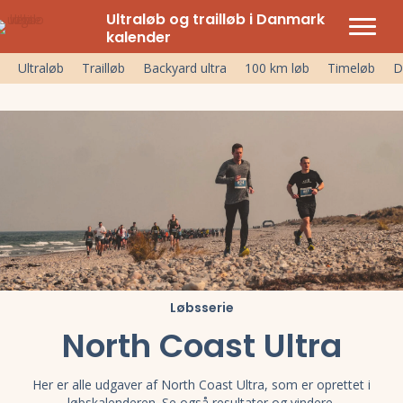
Ultraløb og trailløb i Danmark
kalender
Ultraløb
Trailløb
Backyard ultra
100 km løb
Timeløb
D
Løbsserie
North Coast Ultra
Her er alle udgaver af North Coast Ultra, som er oprettet i
løbskalenderen. Se også resultater og vindere.