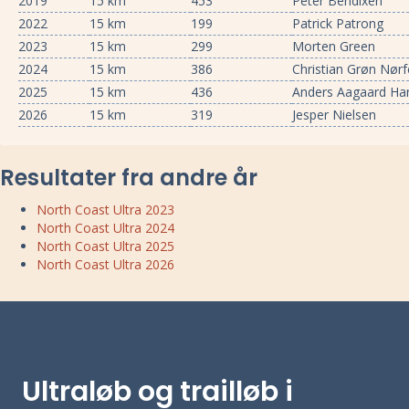
2019
15 km
453
Peter Bendixen
2022
15 km
199
Patrick Patrong
2023
15 km
299
Morten Green
2024
15 km
386
Christian Grøn Nørf
2025
15 km
436
Anders Aagaard Ha
2026
15 km
319
Jesper Nielsen
Resultater fra andre år
North Coast Ultra 2023
North Coast Ultra 2024
North Coast Ultra 2025
North Coast Ultra 2026
Ultraløb og trailløb i