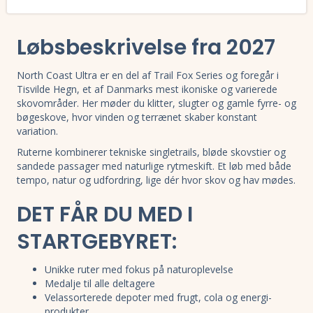
Læs mere om North Coast Ultra 2023 og se tilmelding, deltagerliste,
Løbsbeskrivelse fra 2027
North Coast Ultra er en del af Trail Fox Series og foregår i
Tisvilde Hegn, et af Danmarks mest ikoniske og varierede
skovområder. Her møder du klitter, slugter og gamle fyrre- og
bøgeskove, hvor vinden og terrænet skaber konstant
variation.
Ruterne kombinerer tekniske singletrails, bløde skovstier og
sandede passager med naturlige rytmeskift. Et løb med både
tempo, natur og udfordring, lige dér hvor skov og hav mødes.
DET FÅR DU MED I
STARTGEBYRET:
Unikke ruter med fokus på naturoplevelse
Medalje til alle deltagere
Velassorterede depoter med frugt, cola og energi-
produkter