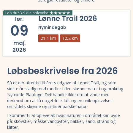
Løb du? Del din oplevelse
Lønne Trail 2026
lør.
09
Nymindegab
21,1 km
12,2 km
maj.
2026
Læs mere om Lønne Trail 2026 og se tilmelding, deltagerliste, result
Løbsbeskrivelse fra 2026
Så er der atter tid til årets udgave af Lønne Trail, og som
sidste år stadig med rundtur i den skønne natur i og omkring
Nyminde Plantage. Det handler ikke om at vinde men
derimod om at få noget frisk luft og en unik oplevelse i
områdets skønne og til tider barske natur.
I kommer til at opleve alt hvad naturen i området kan byde
på: skovstier, måske vandpytter, bakker, sand, strand og
klitter.