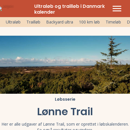
Ultraløb og trailløb i Danmark
kalender
Ultraløb
Trailløb
Backyard ultra
100 km løb
Timeløb
D
Løbsserie
Lønne Trail
Her er alle udgaver af Lønne Trail, som er oprettet i løbskalenderen.
Se også resultater og vindere.