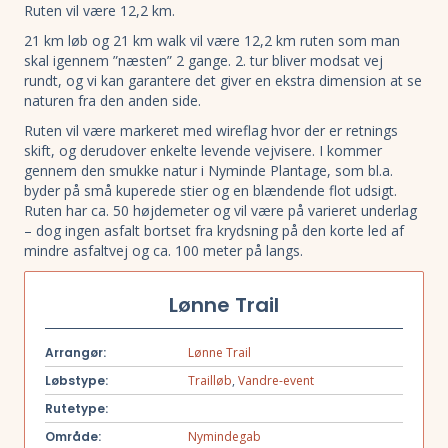
Ruten vil være 12,2 km.
21 km løb og 21 km walk vil være 12,2 km ruten som man
skal igennem ”næsten” 2 gange. 2. tur bliver modsat vej
rundt, og vi kan garantere det giver en ekstra dimension at se
naturen fra den anden side.
Ruten vil være markeret med wireflag hvor der er retnings
skift, og derudover enkelte levende vejvisere. I kommer
gennem den smukke natur i Nyminde Plantage, som bl.a.
byder på små kuperede stier og en blændende flot udsigt.
Ruten har ca. 50 højdemeter og vil være på varieret underlag
– dog ingen asfalt bortset fra krydsning på den korte led af
mindre asfaltvej og ca. 100 meter på langs.
Lønne Trail
Arrangør:
Lønne Trail
Løbstype:
Trailløb
,
Vandre-event
Rutetype:
Område:
Nymindegab