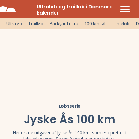
Ultraløb og trailløb i Danmark
kalender
Ultraløb
Trailløb
Backyard ultra
100 km løb
Timeløb
D
Løbsserie
Jyske Ås 100 km
Her er alle udgaver af Jyske Ås 100 km, som er oprettet i
løbskalenderen. Se også resultater og vindere.