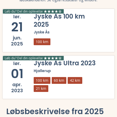
Løb du? Del din oplevelse
Jyske Ås 100 km
lør.
21
2025
Jyske Ås
jun.
100 km
2025
Læs mere om Jyske Ås 100 km 2025 og se tilmelding, deltagerliste, r
Løb du? Del din oplevelse
Jyske Ås Ultra 2023
lør.
01
Hjallerup
100 km
60 km
42 km
apr.
21 km
2023
Læs mere om Jyske Ås Ultra 2023 og se tilmelding, deltagerliste, res
Løbsbeskrivelse fra 2025