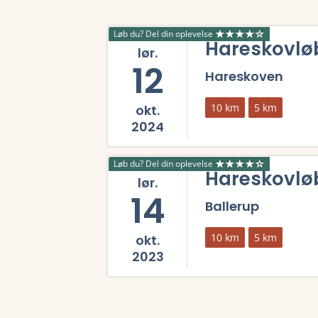
Løb du? Del din oplevelse
Hareskovløb
lør.
12
Hareskoven
10 km
5 km
okt.
2024
Læs mere om Hareskovløbet - Efterår 2024 og 
Løb du? Del din oplevelse
Hareskovløb
lør.
14
Ballerup
10 km
5 km
okt.
2023
Læs mere om Hareskovløbet - Efterår 2023 og 