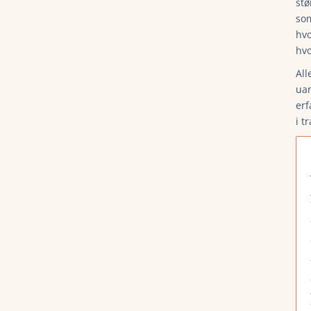
stø
som
hvo
hvo
All
uan
erf
i t