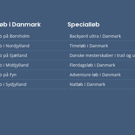
lløb i Danmark
Specialløb
øb på Bornholm
Backyard ultra i Danmark
øb i Nordjylland
Timeløb i Danmark
øb på Sjælland
Danske mesterskaber i trail og u
øb i Midtjylland
Flerdagsløb i Danmark
øb på Fyn
Adventure-løb i Danmark
b i Sydjylland
Natløb i Danmark