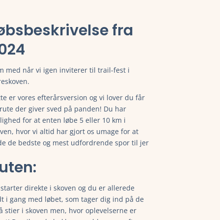
øbsbeskrivelse fra
024
 med når vi igen inviterer til trail-fest i
reskoven.
te er vores efterårsversion og vi lover du får
g meget mere.
rute der giver sved på panden! Du har
ighed for at enten løbe 5 eller 10 km i
ven, hvor vi altid har gjort os umage for at
de de bedste og mest udfordrende spor til jer
uten:
starter direkte i skoven og du er allerede
g meget mere.
t i gang med løbet, som tager dig ind på de
 stier i skoven men, hvor oplevelserne er