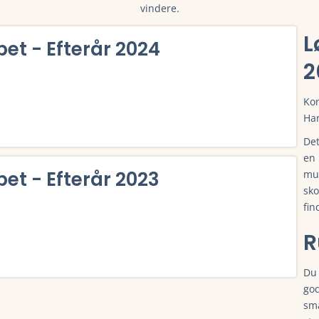
vindere.
L
et - Efterår 2024
2
Kom
Ha
Det
se tilmelding, deltagerliste, resultater, tidligere vindere, rute o
en 
et - Efterår 2023
mul
sko
fin
R
Du 
se tilmelding, deltagerliste, resultater, tidligere vindere, rute o
god
små