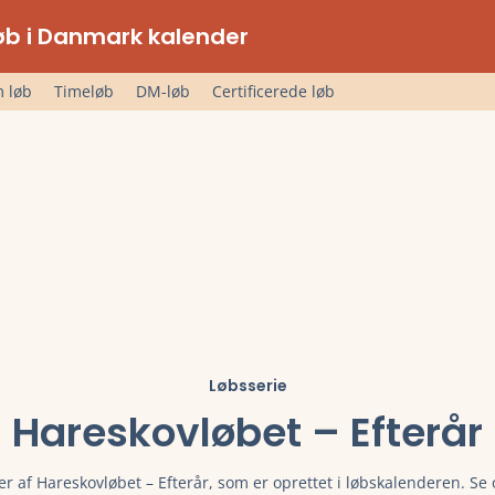
lløb i Danmark kalender
 løb
Timeløb
DM-løb
Certificerede løb
Løbsserie
Hareskovløbet – Efterår
er af Hareskovløbet – Efterår, som er oprettet i løbskalenderen. Se 