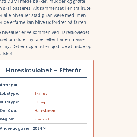
rst! Du vil møde bakker, mudder og grøfte
 skal passeres. Alt sammensat i en trailrute,
r alle niveauer stadig kan være med, men
r de erfarne kan blive udfordret på farten.
e niveauer er velkommen ved Hareskovløbet,
set om du er ny løber eller har en masse
aring. Det er dog altid en god ide at møde op
railsko!
Hareskovløbet – Efterår
Arrangør:
Løbstype:
Trailløb
Rutetype:
Ét loop
Område:
Hareskoven
Region:
Sjælland
Andre udgaver: