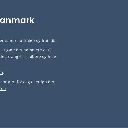
i Danmark
r danske ultraløb og trailløb.
ved at gøre det nemmere at få
de arrangører, løbere og hele
en
.
ntarer, forslag eller
løb der
ren