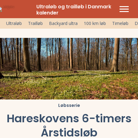
Ultraløb og trailløb i Danmark
kalender
Ultraløb
Trailløb
Backyard ultra
100 km løb
Timeløb
D
Løbsserie
Hareskovens 6-timers
Årstidsløb