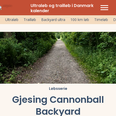
Ultraløb og trailløb i Danmark
kalender
Ultraløb
Trailløb
Backyard ultra
100 km løb
Timeløb
D
Løbsserie
Gjesing Cannonball
Backyard