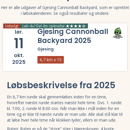
Her er alle udgaver af Gjesing Cannonball Backyard, som er oprettet
i løbskalenderen. Se også resultater og vindere.
Udsolgt
Løb du? Del din oplevelse
Gjesing Cannonball
lør.
11
Backyard 2025
Gjesing
okt.
6,7 km x 15
2025
Læs mere om Gjesing Cannonball Backyard 2025 og se tilmelding, delt
Løbsbeskrivelse fra 2025
En 6,7 km runde skal gennemløbes inden for en time,
hvorefter næste runde startes næste hele time. Dvs. 1. runde
kl. 7.00, 2. runde kl 8.00 osv. Når man ikke i mål inden for en
time og er klar til næste runde er man ude. Alle skal stå klar til
at løbe hver hele time når klokken lyder, ellers er man ude.
Ruten: Ruten er på de “store” stier i Nørreskoven, 4 korte